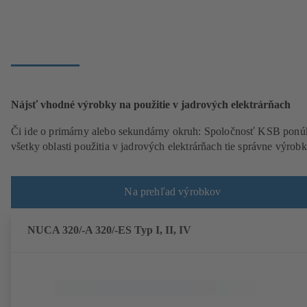
Nájsť vhodné výrobky na použitie v jadrových elektrárňach
Či ide o primárny alebo sekundárny okruh: Spoločnosť KSB ponú
všetky oblasti použitia v jadrových elektrárňach tie správne výrobk
Na prehľad výrobkov
NUCA 320/-A 320/-ES Typ I, II, IV