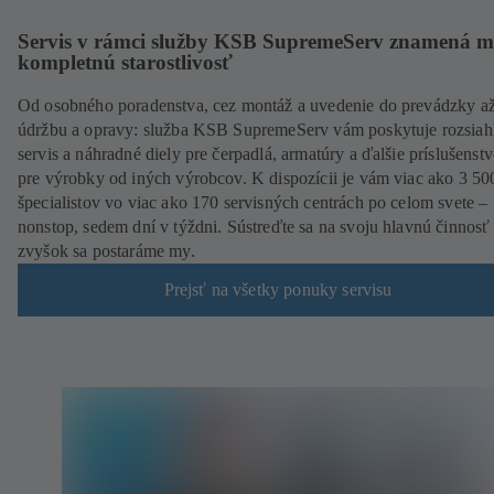
Servis v rámci služby KSB SupremeServ znamená 
kompletnú starostlivosť
Od osobného poradenstva, cez montáž a uvedenie do prevádzky a
údržbu a opravy: služba KSB SupremeServ vám poskytuje rozsiah
servis a náhradné diely pre čerpadlá, armatúry a ďalšie príslušenstv
pre výrobky od iných výrobcov. K dispozícii je vám viac ako 3 50
špecialistov vo viac ako 170 servisných centrách po celom svete –
nonstop, sedem dní v týždni. Sústreďte sa na svoju hlavnú činnosť
zvyšok sa postaráme my.
Prejsť na všetky ponuky servisu