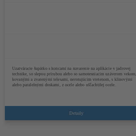
Uzatváracie šupátko s koncami na navarenie na aplikácie v jadrovej
technike, so slepou prírubou alebo so samotesniacim uzáverom vekom
kovanými a zvarenými telesami, nerotujúcim vretenom, s klinovými
alebo paralelnými doskami, z ocele alebo ušľachtilej ocele.
Detaily