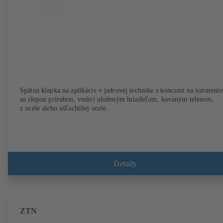
Spätná klapka na aplikácie v jadrovej technike s koncami na navarenie
so slepou prírubou, vnútri uloženým hriadeľom, kovaným telesom,
z ocele alebo ušľachtilej ocele.
Detaily
ZTN