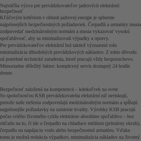
Najväčšia výzva pre prevádzkovateľov jadrových elektrární:
bezpečnosť
Kľúčovým kritériom v oblasti jadrovej energie je splnenie
najprísnejších bezpečnostných požiadaviek. Čerpadlá a armatúry musia
zodpovedať medzinárodným normám a musia vykazovať vysokú
spoľahlivosť, aby sa minimalizovali výpadky a opravy.
Pre prevádzkovateľov elektrární hrá taktiež významnú rolu
minimalizácia dlhodobých prevádzkových nákladov. Z tohto dôvodu
sú potrebné technické zaradenia, ktoré pracujú vždy bezporuchovo.
Mimoriadne dôležitý faktor: komplexný servis dostupný 24 hodín
denne.
Bezpečnosť založená na kompetencii – kdekoľvek na svete
So spoločnosťou KSB prevádzkovatelia elektrární nič neriskujú,
pretože naše riešenia zodpovedajú medzinárodným normám a spĺňajú
najprísnejšie požiadavky na zaistenie kvality. Výrobky KSB pracujú
počas celého životného cyklu elektrárne absolútne spoľahlivo – bez
ohľadu na to, či ide o čerpadlo na chladiace médium (primárny okruh),
čerpadlo na napájaciu vodu alebo bezpečnostnú armatúru. Vďaka
tomu je možná redukcia výpadkov, minimalizácia nákladov na životný