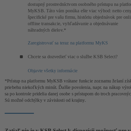
dostupný prostredníctvom osobného prístupu na platf
MyKSB. Táto vám ponúka ešte viac výhod: netto cen
špecifické pre vašu firmu, históriu objednávok pre onli
offline transakcie, vyhľadávanie a objednávanie
náhradných dielov.*
Zaregistrovať sa teraz na platformu MyKS
Chcete sa dozvedieť viac o službe KSB Select?
Objavte všetky informácie
*Prístup na platformu MyKSB vrátane funkcie zoznamu želaní zís
priebehu niekoľkých minút. Ďalšie povolenia, napr. na nákup výr
sa po kontrole pridelia danej osobe s prístupom do troch pracovnýc
Sú možné odchýlky v závislosti od krajiny.
Zatiaľ nie je v KSB Select k dispozícii možnosť pre v