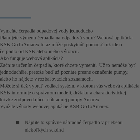
Vymeňte čerpadlá odpadovej vody jednoducho
Plánujete výmenu čerpadla na odpadovú vodu? Webová aplikácia
KSB GoToAmarex teraz môže poskytnúť pomoc-či už ide o
čerpadlo od KSB alebo iného výrobcu.
Ako funguje webová aplikácia?
Začnite určením čerpadla, ktoré chcete vymeniť. Už to nemôže byť
jednoduchšie, pretože buď už poznáte presné označenie pumpy,
alebo ho nájdete v rozbaľovacích zoznamoch.
Môžete si tiež vybrať vodiaci systém, v ktorom vás webová aplikácia
KSB informuje o správnom modeli, držiaku a charakteristickej
krivke zodpovedajúcej náhradnej pumpy Amarex.
Využite výhody webovej aplikácie KSB GoToAmarex:
Nájdite to správne náhradné čerpadlo v priebehu
niekoľkých sekúnd