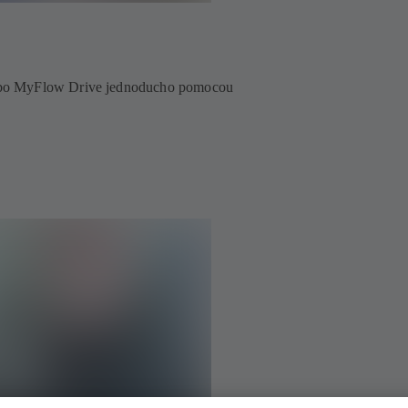
lebo MyFlow Drive jednoducho pomocou