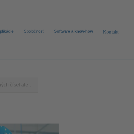
plikácie
Spoločnosť
Software a know-how
Kontakt
ávanie náhradných dielov
Nakonfigurujte produkt