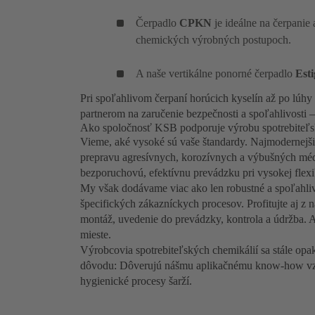
Čerpadlo
CPKN
je ideálne na čerpani
chemických výrobných postupoch.
A naše vertikálne ponorné čerpadlo
Est
Pri spoľahlivom čerpaní horúcich kyselín až po lúh
partnerom na zaručenie bezpečnosti a spoľahlivosti – 
Ako spoločnosť KSB podporuje výrobu spotrebiteľs
Vieme, aké vysoké sú vaše štandardy. Najmodernejš
prepravu agresívnych, korozívnych a výbušných méd
bezporuchovú, efektívnu prevádzku pri vysokej flexi
My však dodávame viac ako len robustné a spoľahliv
špecifických zákazníckych procesov. Profitujte aj 
montáž, uvedenie do prevádzky, kontrola a údržba. A
mieste.
Výrobcovia spotrebiteľských chemikálií sa stále o
dôvodu: Dôverujú nášmu aplikačnému know-how vz
hygienické procesy šarží.