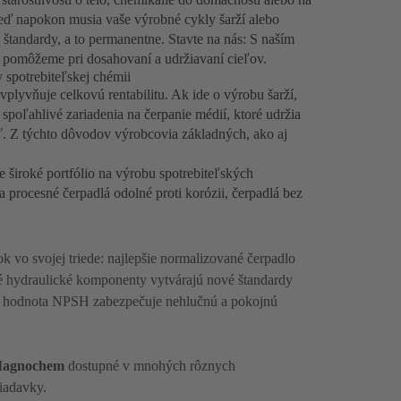
Veď napokon musia vaše výrobné cykly šarží alebo
 štandardy, a to permanentne. Stavte na nás: S naším
pomôžeme pri dosahovaní a udržiavaní cieľov.
 spotrebiteľskej chémii
lyvňuje celkovú rentabilitu. Ak ide o výrobu šarží,
 spoľahlivé zariadenia na čerpanie médií, ktoré udržia
sť. Z týchto dôvodov výrobcovia základných, ako aj
e široké portfólio na výrobu spotrebiteľských
 procesné čerpadlá odolné proti korózii, čerpadlá bez
k vo svojej triede: najlepšie normalizované čerpadlo
 hydraulické komponenty vytvárajú nové štandardy
ízka hodnota NPSH zabezpečuje nehlučnú a pokojnú
agnochem
dostupné v mnohých rôznych
žiadavky.