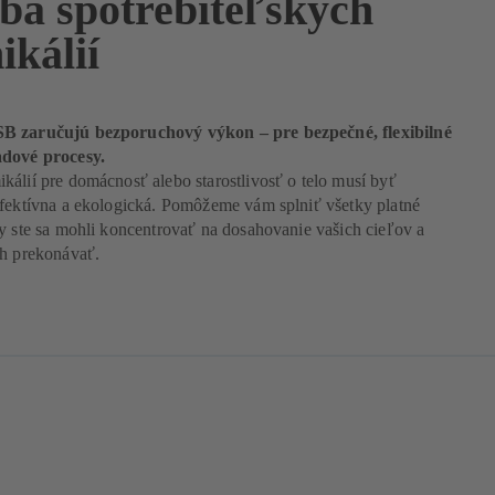
ba spotrebiteľských
ikálií
B zaručujú bezporuchový výkon – pre bezpečné, flexibilné
adové procesy.
álií pre domácnosť alebo starostlivosť o telo musí byť
efektívna a ekologická. Pomôžeme vám splniť všetky platné
y ste sa mohli koncentrovať na dosahovanie vašich cieľov a
ch prekonávať.