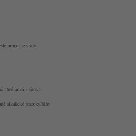
yslé procesné vody
ná, chrómová a sírová
né alkalické roztoky/lúhy