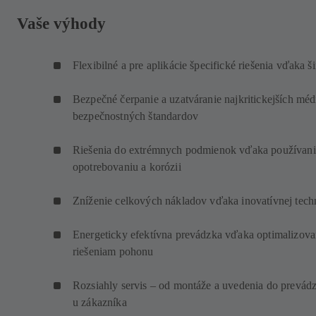
Vaše výhody
Flexibilné a pre aplikácie špecifické riešenia vďaka
Bezpečné čerpanie a uzatváranie najkritickejších médi
bezpečnostných štandardov
Riešenia do extrémnych podmienok vďaka používaniu
opotrebovaniu a korózii
Zníženie celkových nákladov vďaka inovatívnej tech
Energeticky efektívna prevádzka vďaka optimalizov
riešeniam pohonu
Rozsiahly servis – od montáže a uvedenia do prevád
u zákazníka