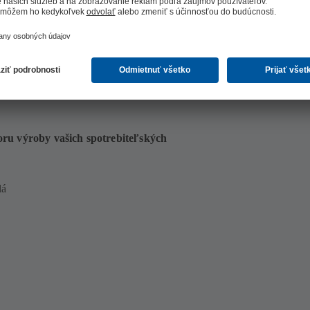
ru výroby vašich spotrebiteľských
lá