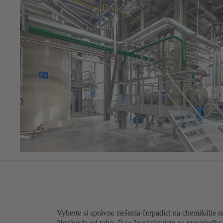
Vyberte si správne riešenia čerpadiel na chemikálie 
Nezávisle od toho, či sa špecializujete na prostriedky