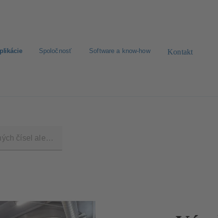
plikácie
Spoločnosť
Software a know-how
Kontakt
ávanie náhradných dielov
Nakonfigurujte produkt