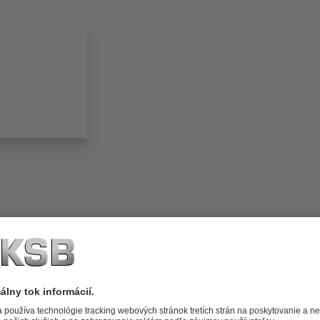
folio (13.1 MB)
tors I Automation