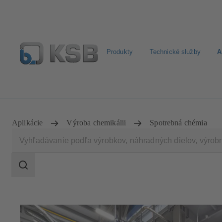
Produkty
Technické služby
A
Nájsť čerpadlo
Nájsť armatúru
Newsletter
Vyhľad
Aplikácie
Výroba chemikálii
Spotrebná chémia
Oblasť
vyhľadávania
Oblasť
vyhľadávania