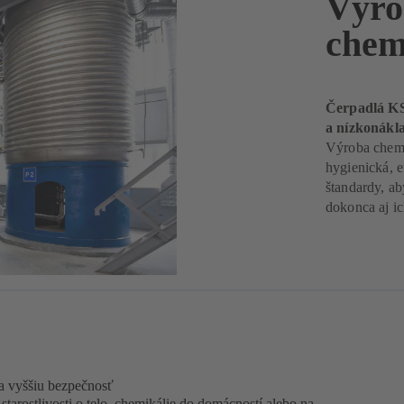
Výro
chem
Čerpadlá KS
a nízkonákl
Výroba chemik
hygienická, 
štandardy, ab
dokonca aj i
na vyššiu bezpečnosť
 starostlivosti o telo, chemikálie do domácností alebo na