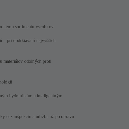
 širokému sortimentu výrobkov
í – pri dodržiavaní najvyšších
 materiálov odolných proti
nológii
aným hydraulikám a inteligentným
zky cez inšpekciu a údržbu až po opravu