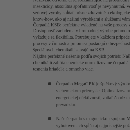
insekticídy, absolútna spoľahlivosť je nevyhnutná. 
sériovej výroby spĺňať prísne zdravotné a ekologické
know-how, ako aj našimi výrobkami a službami vám 
Čerpadlá KSB: perfektne vyladené na vaše procesy v
Dostupnosť zariadenia v hromadnej výrobe priamo ovp
vyžaduje sa flexibilita. Potrebujete v každom prípade
procesy v činnosti a pritom sa postarajú o bezpečno
špeciálnych chemikálií stavajú na KSB.
Nájdite perfektné riešenie podľa svojich potrieb: Naš
chemikálií zahŕňa chemické normalizované čerpadlá a
tesnenia hriadeľa a omnoho viac.
Čerpadlo
MegaCPK
je špičkový výrobo
v chemickom priemysle. Optimalizované
energetickej efektívnosti, zatiaľ čo n
prevádzku.
Naše čerpadlo s magnetickou spojkou
M
vyhotoveniach spĺňa aj najprísnejšie po