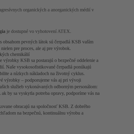
e agresívnych organických a anorganických médií v
igia
je dostupné vo vyhotovení ATEX.
y s obsahom pevných látok sú čerpadlá KSB vaším
nielen pre proces, ale aj pre výrobok.
kých chemikálií
ie výrobky KSB sa postarajú o bezpečné oddelenie a
ií. Naše vysokosofistikované čerpadlá ponúkajú
bilite a nízkych nákladoch na životný cyklus.
é výrobky – podporujeme vás aj pri vývoji
z našich služieb vykonávaných odborným personálom:
 ak by sa vyskytla potreba opravy, podporíme vás na
pakovane obracajú na spoločnosť KSB. Z dobrého
hľadom na bezpečnú, kontinuálnu výrobu a