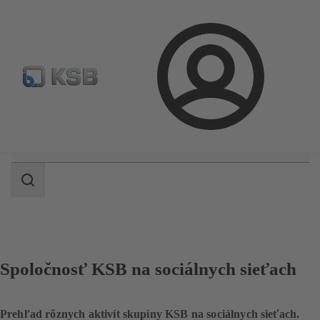
Nájsť čerpadlo
Nájsť armatúru
Newsletter
Vyhľadá
Prihlásenie
Oblasť
vyhľadávania
Oblasť
vyhľadávania
Spoločnosť KSB na sociálnych sieťach
Prehľad rôznych aktivít skupiny KSB na sociálnych sieťach.