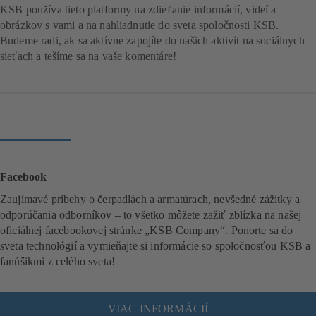
KSB používa tieto platformy na zdieľanie informácií, videí a
obrázkov s vami a na nahliadnutie do sveta spoločnosti KSB.
Budeme radi, ak sa aktívne zapojíte do našich aktivít na sociálnych
sieťach a tešíme sa na vaše komentáre!
Facebook
Zaujímavé príbehy o čerpadlách a armatúrach, nevšedné zážitky a
odporúčania odborníkov – to všetko môžete zažiť zblízka na našej
oficiálnej facebookovej stránke „KSB Company“. Ponorte sa do
sveta technológií a vymieňajte si informácie so spoločnosťou KSB a
fanúšikmi z celého sveta!
VIAC INFORMÁCIÍ
(