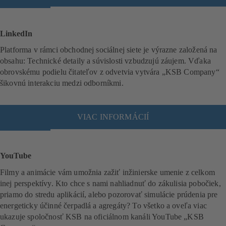
o
t
v
LinkedIn
á
Platforma v rámci obchodnej sociálnej siete je výrazne založená na
r
obsahu: Technické detaily a súvislosti vzbudzujú záujem. Vďaka
a
obrovskému podielu čitateľov z odvetvia vytvára „KSB Company“
s
šikovnú interakciu medzi odborníkmi.
a
v
n
o
VIAC INFORMÁCIÍ
(
v
o
o
t
m
v
YouTube
o
á
Filmy a animácie vám umožnia zažiť inžinierske umenie z celkom
k
r
inej perspektívy. Kto chce s nami nahliadnuť do zákulisia pobočiek,
n
a
priamo do stredu aplikácií, alebo pozorovať simulácie prúdenia pre
e
s
energeticky účinné čerpadlá a agregáty? To všetko a oveľa viac
)
a
ukazuje spoločnosť KSB na oficiálnom kanáli YouTube „KSB
v