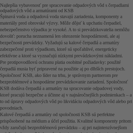
Najlepšia vybavenosť pre spracovanie odpadových vôd s čerpadlami
odpadových vôd a armatúrami od KSB
Špinavá voda a odpadová voda stavajú zariadenia, komponenty a
materiály pred obrovské výzvy. Môže dôjsť k upchatiu čerpadiel,
nebezpečenstvo výpadku je vysoké. A to si prevádzkovatelia nemôžu
dovoliť: porucha neznamená len ohrozenie hospodárnosti, ale aj
bezpečnosti prevádzky. Vyžadujú sa kalové čerpadlá a armatúry
zabezpečené proti výpadkom, ktoré sú spoľahlivé, energeticky
efektívne a ktoré sa vyznačujú nízkymi prevádzkovými nákladmi.
Pre protipovodňovú ochranu platia osobitné požiadavky: použité
čerpadlá musia byť pripravené na použitie aj po dlhších prestojoch.
Spoločnosť KSB, ako líder na trhu, je správnym partnerom pre
bezproblémové a hospodárne prevádzkovanie zariadení. Spoločnosť
KSB dodáva čerpadlá a armatúry na spracovanie odpadovej vody,
ktoré pracujú bezpečne a účinne aj v najnáročnejších podmienkach – a
to od úpravy odpadových vôd po likvidáciu odpadových vôd alebo pri
povodniach.
Kalové čerpadlá a armatúry od spoločnosti KSB sú perfektne
prispôsobené na médium a účel použitia. Kvalitné komponenty pritom
vždy zaručujú bezproblémovú prevádzku – aj pri najintenzívnejšom