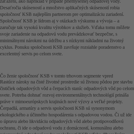
zaťažení, ako napríklad v prípade priemyselnej odpadovej vody.
Desaťročia skúseností a množstvo aplikačných skúseností robia
spoločnosť KSB najlepším partnerom pre optimalizáciu zariadení.
Spoločnosť KSB je lídrom aj v otázkach výskumu a vývoja – a
zaručuje tak vysokú kvalitu výrobkov a služieb. Vďaka tomu môžete
svoje zariadenie na odpadovú vodu prevádzkovať bezpečne, s
minimálnymi nárokmi na údržbu a s nízkymi nákladmi na životný
cyklus. Ponuku spoločnosti KSB završuje rozsiahle poradenstvo a
excelentný servis po celom svete.
Čo ženie spoločnosť KSB v tomto trhovom segmente vpred
Rastúce nároky na čisté životné prostredie sú živnou pôdou pre stavbu
čističiek odpadových vôd a čerpacích staníc odpadových vôd po celom
svete. Potreba dohnať rozvoj environmentálnych technológií prináša
práve v mimoeurópskych krajinách nové výzvy a veľké projekty.
Čerpadlá, armatúry a servis spoločnosti KSB sú synonymom
ekologického a účinného hospodárenia s odpadovou vodou. Či už ide
o úpravu alebo likvidáciu odpadových vôd alebo protipovodňovú
ochranu, či ide o odpadovú vodu z domácností, komunálnu alebo