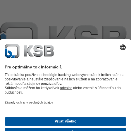
Katalóg produktov
KSB SupremeServ: Premium service for pumps
and valves
KSB SupremeServ: Spare parts
Nákupný košík
Software a
know-how
Technológia spracovania odpadových vôd
Zásobovanie
vodou
Priemyselná technika
Technické zariadenia budov
Energetická
technika
Spoločnosť
Udalosti
Tlačové správy I KSB
Kariéra
Cenníky
Sociálne
siete