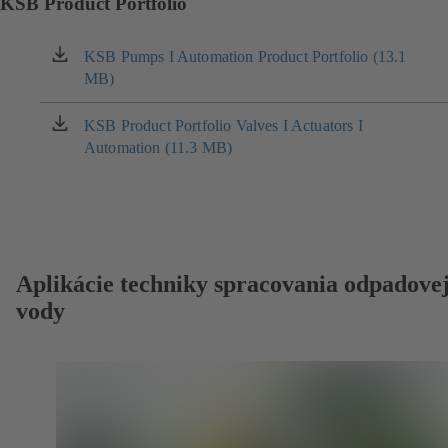
KSB Product Portfolio
KSB Pumps I Automation Product Portfolio (13.1
(otvára
MB)
sa
v
novom
KSB Product Portfolio Valves I Actuators I
(otvára
okne)
Automation (11.3 MB)
sa
v
novom
okne)
Aplikácie techniky spracovania odpadove
vody