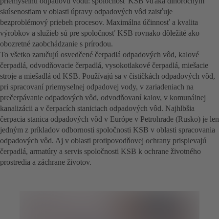
priemyselnú odpadovú vodu: spoločnosť KSB vďaka dlhoročným
skúsenostiam v oblasti úpravy odpadových vôd zaisťuje
bezproblémový priebeh procesov. Maximálna účinnosť a kvalita
výrobkov a služieb sú pre spoločnosť KSB rovnako dôležité ako
obozretné zaobchádzanie s prírodou.
To všetko zaručujú osvedčené čerpadlá odpadových vôd, kalové
čerpadlá, odvodňovacie čerpadlá, vysokotlakové čerpadlá, miešacie
stroje a miešadlá od KSB. Používajú sa v čističkách odpadových vôd,
pri spracovaní priemyselnej odpadovej vody, v zariadeniach na
prečerpávanie odpadových vôd, odvodňovaní kalov, v komunálnej
kanalizácii a v čerpacích staniciach odpadových vôd. Najhlbšia
čerpacia stanica odpadových vôd v Európe v Petrohrade (Rusko) je len
jedným z príkladov odbornosti spoločnosti KSB v oblasti spracovania
odpadových vôd. Aj v oblasti protipovodňovej ochrany prispievajú
čerpadlá, armatúry a servis spoločnosti KSB k ochrane životného
prostredia a záchrane životov.