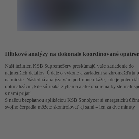
Hĺbkové analýzy na dokonale koordinované opatren
Naši inžinieri KSB SupremeServ preskúmajú vaše zariadenie do
najmenších detailov. Údaje o výkone a zariadení sa zhromažďujú 
na mieste. Následná analýza vám podrobne ukáže, kde je potenciál
optimalizáciu, kde sú riziká zlyhania a aké opatrenia by ste mali sp
s nami prijať.
S našou bezplatnou aplikáciou KSB Sonolyzer si energetickú účin
svojho čerpadla môžete skontrolovať aj sami – len za dve minúty