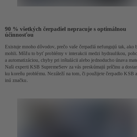
90 % všetkých čerpadiel nepracuje s optimálnou
účinnosťou
Existuje mnoho dôvodov, prečo vaše čerpadlá nefungujú tak, ako 
mohli. Môžu to byť problémy v interakcii medzi hydraulikou, po
a automatizáciou, chyby pri inštalácii alebo jednoducho únava mate
Naši experti KSB SupremeServ za vás preskúmajú príčinu a dosta
ku koreňu problému. Nezáleží na tom, či použijete čerpadlo KSB 
inú značku.