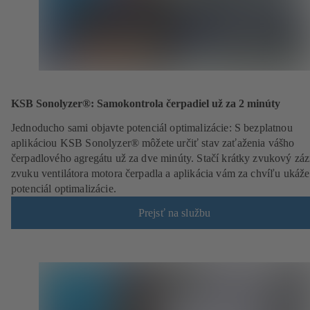
KSB Sonolyzer®: Samokontrola čerpadiel už za 2 minúty
Jednoducho sami objavte potenciál optimalizácie: S bezplatnou
aplikáciou KSB Sonolyzer® môžete určiť stav zaťaženia vášho
čerpadlového agregátu už za dve minúty. Stačí krátky zvukový zá
zvuku ventilátora motora čerpadla a aplikácia vám za chvíľu ukáže
potenciál optimalizácie.
Prejsť na službu