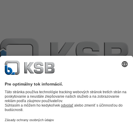
Katalóg produktov
KSB SupremeServ: Premium service for pumps
and valves
KSB SupremeServ: Spare parts
Nákupný košík
Software a
know-how
Technológia spracovania odpadových vôd
Zásobovanie
vodou
Priemyselná technika
Technické zariadenia budov
Energetická
technika