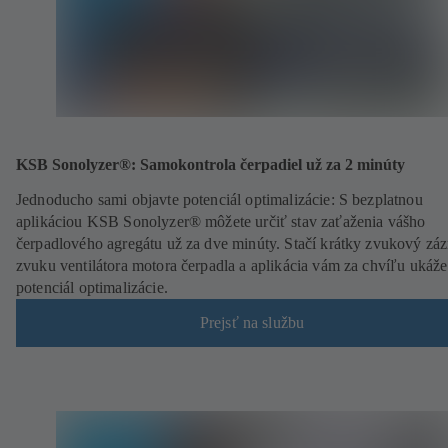
KSB Sonolyzer®: Samokontrola čerpadiel už za 2 minúty
Jednoducho sami objavte potenciál optimalizácie: S bezplatnou
aplikáciou KSB Sonolyzer® môžete určiť stav zaťaženia vášho
čerpadlového agregátu už za dve minúty. Stačí krátky zvukový zá
zvuku ventilátora motora čerpadla a aplikácia vám za chvíľu ukáže
potenciál optimalizácie.
Prejsť na službu