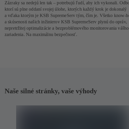
Zázraky sa nedejú len tak – potrebujú ľudí, aby ich vykonali. Odbo
ktorí sú plne oddaní svojej úlohe, ktorých každý krok je dokonalý
a vďaka ktorým je KSB SupremeServ tým, čím je. Všetko know-
a skúsenosti našich inžinierov KSB SupremeServ plynú do opráv,
nepretržitej optimalizácie a bezproblémového monitorovania vášho
zariadenia. Na maximálnu bezpečnosť.
Naše silné stránky, vaše výhody