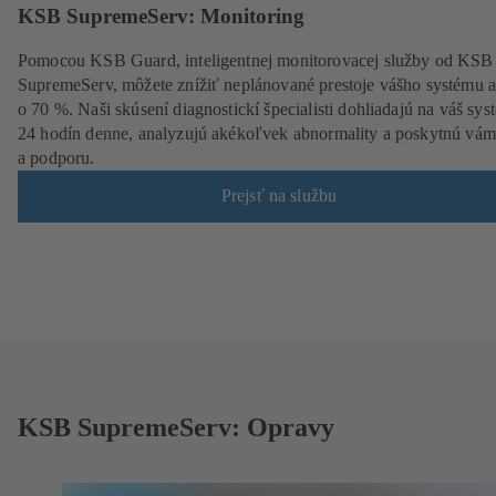
KSB SupremeServ: Monitoring
Pomocou KSB Guard, inteligentnej monitorovacej služby od KSB
SupremeServ, môžete znížiť neplánované prestoje vášho systému 
o 70 %. Naši skúsení diagnostickí špecialisti dohliadajú na váš sys
24 hodín denne, analyzujú akékoľvek abnormality a poskytnú vám
a podporu.
Prejsť na službu
KSB SupremeServ: Opravy