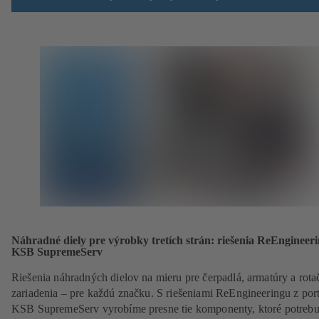
Náhradné diely pre výrobky tretích strán: riešenia ReEngineer
KSB SupremeServ
Riešenia náhradných dielov na mieru pre čerpadlá, armatúry a rota
zariadenia – pre každú značku. S riešeniami ReEngineeringu z port
KSB SupremeServ vyrobíme presne tie komponenty, ktoré potrebuj