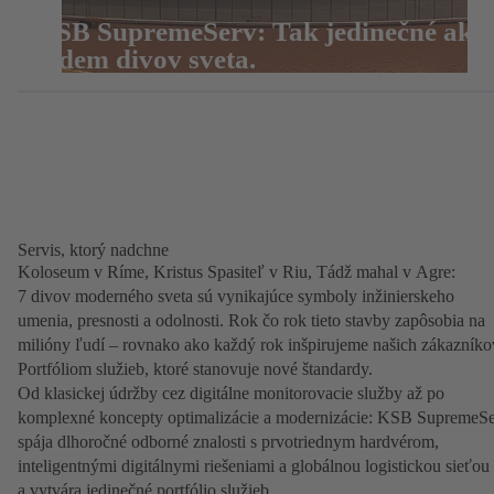
KSB SupremeServ: Tak jedinečné ako
sedem divov sveta.
Servis, ktorý nadchne
Koloseum v Ríme, Kristus Spasiteľ v Riu, Tádž mahal v Agre:
7 divov moderného sveta sú vynikajúce symboly inžinierskeho
umenia, presnosti a odolnosti. Rok čo rok tieto stavby zapôsobia na
milióny ľudí – rovnako ako každý rok inšpirujeme našich zákazníko
Portfóliom služieb, ktoré stanovuje nové štandardy.
Od klasickej údržby cez digitálne monitorovacie služby až po
komplexné koncepty optimalizácie a modernizácie: KSB SupremeS
spája dlhoročné odborné znalosti s prvotriednym hardvérom,
inteligentnými digitálnymi riešeniami a globálnou logistickou sieťou
a vytvára jedinečné portfólio služieb.