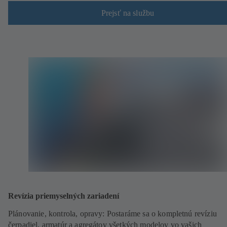
Prejsť na službu
Revízia priemyselných zariadení
Plánovanie, kontrola, opravy: Postaráme sa o kompletnú revíziu
čerpadiel, armatúr a agregátov všetkých modelov vo vašich