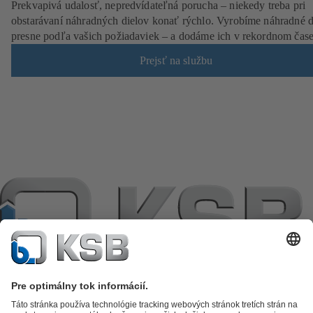
Prekvapivá udalosť, nepredvídateľná porucha – niekedy treba pri
obstarávaní náhradných dielov konať rýchlo. Vyrobíme náhradné d
presne podľa vašich požiadaviek – a dodáme ich v rekordnom čase
Prejsť na službu