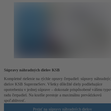
Súpravy náhradných dielov KSB
Kompletné riešenie na rýchle opravy čerpadiel: súpravy náhradný
dielov KSB SupremeServ. Všetky dôležité diely podliehajúce
opotrebeniu v jednej súprave – dokonale prispôsobené vášmu typ
radu čerpadiel. Na kratšie prestoje a maximálnu prevádzkovú
spoľahlivosť.
Prejsť na súpravy náhradných dielov