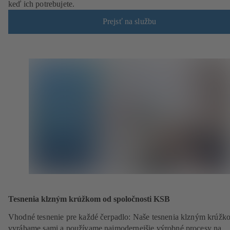
keď ich potrebujete.
Prejsť na službu
Tesnenia klzným krúžkom od spoločnosti KSB
Vhodné tesnenie pre každé čerpadlo: Naše tesnenia klzným krúžk
vyrábame sami a používame najmodernejšie výrobné procesy na