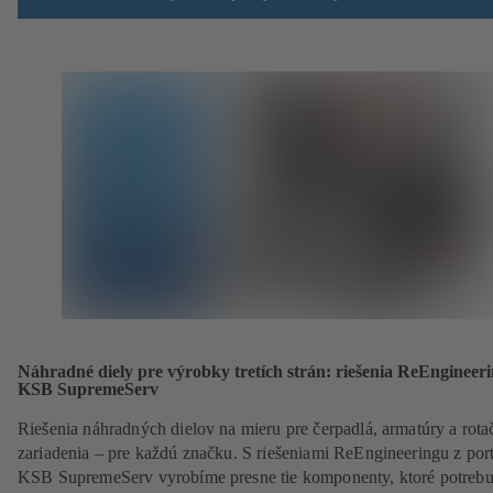
Náhradné diely pre výrobky tretích strán: riešenia ReEngineer
KSB SupremeServ
Riešenia náhradných dielov na mieru pre čerpadlá, armatúry a rota
zariadenia – pre každú značku. S riešeniami ReEngineeringu z port
KSB SupremeServ vyrobíme presne tie komponenty, ktoré potrebuj