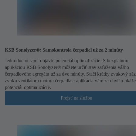
KSB Sonolyzer®: Samokontrola čerpadiel už za 2 minúty
Jednoducho sami objavte potenciál optimalizácie: S bezplatnou
aplikáciou KSB Sonolyzer® môžete určiť stav zaťaženia vášho
čerpadlového agregátu už za dve minúty. Stačí krátky zvukový zá
zvuku ventilátora motora čerpadla a aplikácia vám za chvíľu ukáže
potenciál optimalizácie.
Prejsť na službu