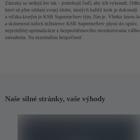
Zázraky sa nedejú len tak – potrebujú ľudí, aby ich vykonali. Odbo
ktorí sú plne oddaní svojej úlohe, ktorých každý krok je dokonalý
a vďaka ktorým je KSB SupremeServ tým, čím je. Všetko know-
a skúsenosti našich inžinierov KSB SupremeServ plynú do opráv,
nepretržitej optimalizácie a bezproblémového monitorovania vášho
zariadenia. Na maximálnu bezpečnosť.
Naše silné stránky, vaše výhody