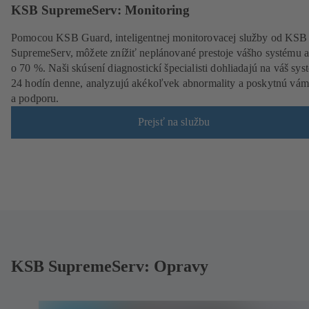
KSB SupremeServ: Monitoring
Pomocou KSB Guard, inteligentnej monitorovacej služby od KSB
SupremeServ, môžete znížiť neplánované prestoje vášho systému 
o 70 %. Naši skúsení diagnostickí špecialisti dohliadajú na váš sys
24 hodín denne, analyzujú akékoľvek abnormality a poskytnú vám
a podporu.
Prejsť na službu
KSB SupremeServ: Opravy