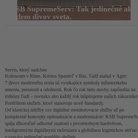
KSB SupremeServ: Tak jedinečné ako
sedem divov sveta.
Servis, ktorý nadchne
Koloseum v Ríme, Kristus Spasiteľ v Riu, Tádž mahal v Agre:
7 divov moderného sveta sú vynikajúce symboly inžinierskeho
umenia, presnosti a odolnosti. Rok čo rok tieto stavby zapôsobia na
milióny ľudí – rovnako ako každý rok inšpirujeme našich zákazníko
Portfóliom služieb, ktoré stanovuje nové štandardy.
Od klasickej údržby cez digitálne monitorovacie služby až po
komplexné koncepty optimalizácie a modernizácie: KSB SupremeS
spája dlhoročné odborné znalosti s prvotriednym hardvérom,
inteligentnými digitálnymi riešeniami a globálnou logistickou sieťou
a vytvára jedinečné portfólio služieb.