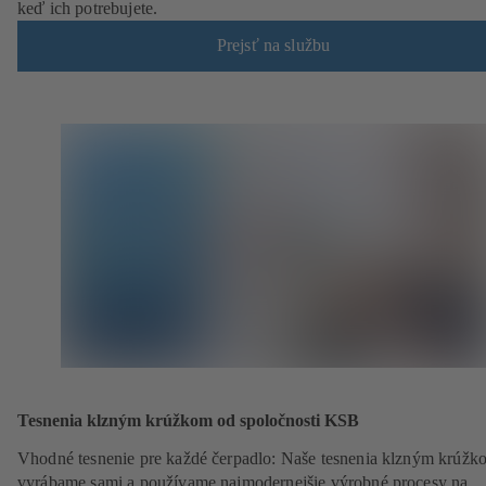
keď ich potrebujete.
Prejsť na službu
Tesnenia klzným krúžkom od spoločnosti KSB
Vhodné tesnenie pre každé čerpadlo: Naše tesnenia klzným krúžk
vyrábame sami a používame najmodernejšie výrobné procesy na