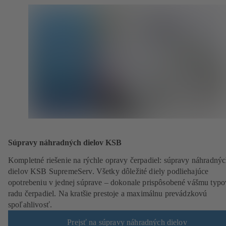
Súpravy náhradných dielov KSB
Kompletné riešenie na rýchle opravy čerpadiel: súpravy náhradný
dielov KSB SupremeServ. Všetky dôležité diely podliehajúce
opotrebeniu v jednej súprave – dokonale prispôsobené vášmu typ
radu čerpadiel. Na kratšie prestoje a maximálnu prevádzkovú
spoľahlivosť.
Prejsť na súpravy náhradných dielov