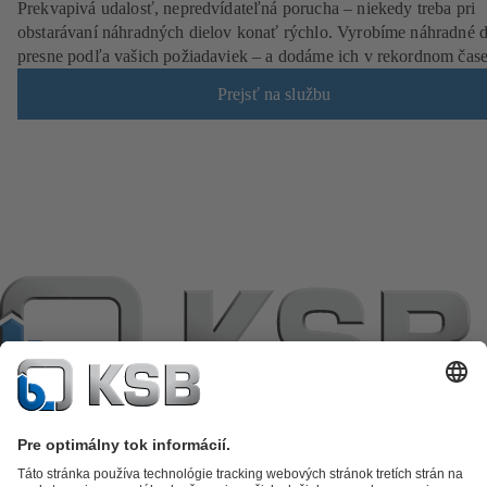
Prekvapivá udalosť, nepredvídateľná porucha – niekedy treba pri
obstarávaní náhradných dielov konať rýchlo. Vyrobíme náhradné d
presne podľa vašich požiadaviek – a dodáme ich v rekordnom čase
Prejsť na službu