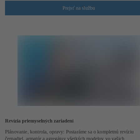
Prejsť na službu
Revízia priemyselných zariadení
Plánovanie, kontrola, opravy: Postaráme sa o kompletnú revíziu
čerpadiel, armatúr a agregátov všetkých modelov vo vašich