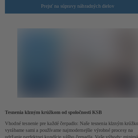
Prejsť na súpravy náhradných dielov
Tesnenia klzným krúžkom od spoločnosti KSB
Vhodné tesnenie pre každé čerpadlo: Naše tesnenia klzným krúžk
vyrábame sami a používame najmodernejšie výrobné procesy na
udržanie perfektnej kondície vášho čerpadla. Vaše výhody: minimá