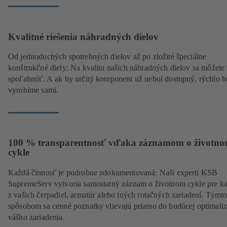
Kvalitné riešenia náhradných dielov
Od jednoduchých spotrebných dielov až po zložité špeciálne
konštrukčné diely: Na kvalitu našich náhradných dielov sa môžete
spoľahnúť. A ak by určitý komponent už nebol dostupný, rýchlo h
vyrobíme sami.
100 % transparentnosť vďaka záznamom o životn
cykle
Každá činnosť je podrobne zdokumentovaná: Naši experti KSB
SupremeServ vytvoria samostatný záznam o životnom cykle pre k
z vašich čerpadiel, armatúr alebo iných rotačných zariadení. Týmt
spôsobom sa cenné poznatky vlievajú priamo do budúcej optimaliz
vášho zariadenia.