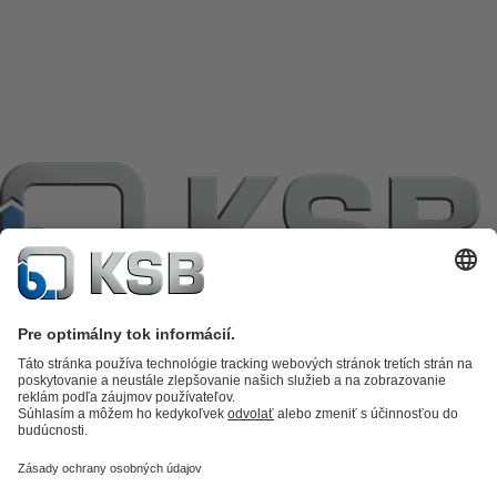
Katalóg produktov
KSB SupremeServ: Premium service for pumps
and valves
KSB SupremeServ: Spare parts
Nákupný košík
Software a
know-how
Technológia spracovania odpadových vôd
Zásobovanie
vodou
Priemyselná technika
Technické zariadenia budov
Energetická