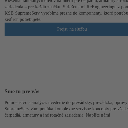
Riešenia náhradných dielov na mieru pre čerpadlá, armatúry a rota
zariadenia – pre každú značku. S riešeniami ReEngineeringu z port
KSB SupremeServ vyrobíme presne tie komponenty, ktoré potrebuj
keď ich potrebujete.
Prejsť na službu
Sme tu pre vás
Poradenstvo a analýza, uvedenie do prevádzky, prevádzka, oprav
SupremeServ vám ponúka komplexné servisné koncepty pre všetk
čerpadlá, armatúry a iné rotačné zariadenia. Napíšte nám!