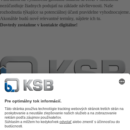
nezúčastňuje žiadnych podujatí na základe návštevnosti. Naše
rozhodnutia týkajúce sa potenciálnej účasti pravidelne vyhodnocujeme.
Akonáhle budú nové relevantné termíny, nájdete ich tu.
Dovtedy zostaňme v kontakte digitálne!
Katalóg produktov
KSB SupremeServ: Premium service for pumps
and valves
KSB SupremeServ: Spare parts
Nákupný košík
Software a
know-how