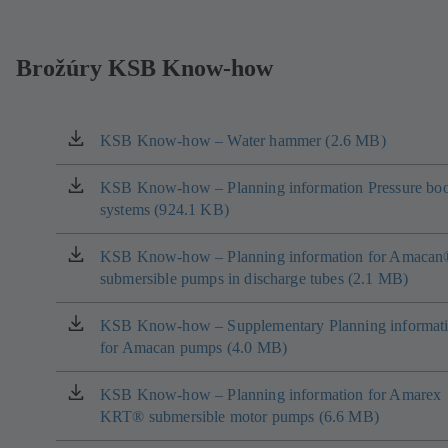
Brožúry KSB Know-how
KSB Know-how – Water hammer (2.6 MB)
(otvára
sa
v
KSB Know-how – Planning information Pressure boo
(otvára
novom
systems (924.1 KB)
sa
okne)
v
novom
KSB Know-how – Planning information for Amacan
(otvára
okne)
submersible pumps in discharge tubes (2.1 MB)
sa
v
novom
KSB Know-how – Supplementary Planning informat
(otvára
okne)
for Amacan pumps (4.0 MB)
sa
v
novom
KSB Know-how – Planning information for Amarex
(otvára
okne)
KRT® submersible motor pumps (6.6 MB)
sa
v