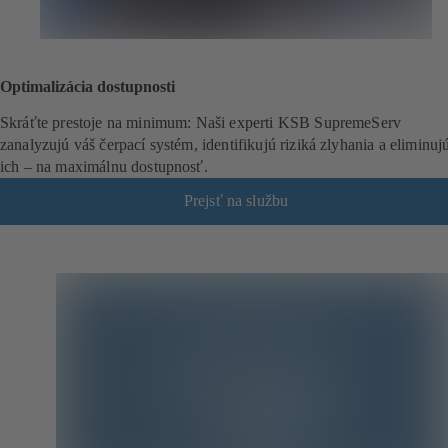
Optimalizácia dostupnosti
Skráťte prestoje na minimum: Naši experti KSB SupremeServ
zanalyzujú váš čerpací systém, identifikujú riziká zlyhania a eliminuj
ich – na maximálnu dostupnosť.
Prejsť na službu