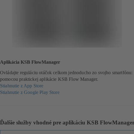
Aplikácia KSB FlowManager
Ovládajte reguláciu otáčok celkom jednoducho zo svojho smartfónu:
pomocou praktickej aplikácie KSB Flow Manager.
Stiahnutie z App Store
(
Stiahnutie z Google Play Store
o
(
t
o
v
t
á
v
r
á
Ďalšie služby vhodné pre aplikáciu KSB FlowManage
a
r
s
a