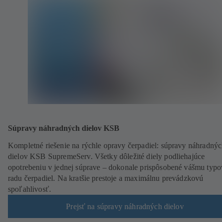
Súpravy náhradných dielov KSB
Kompletné riešenie na rýchle opravy čerpadiel: súpravy náhradný
dielov KSB SupremeServ. Všetky dôležité diely podliehajúce
opotrebeniu v jednej súprave – dokonale prispôsobené vášmu typ
radu čerpadiel. Na kratšie prestoje a maximálnu prevádzkovú
spoľahlivosť.
Prejsť na súpravy náhradných dielov