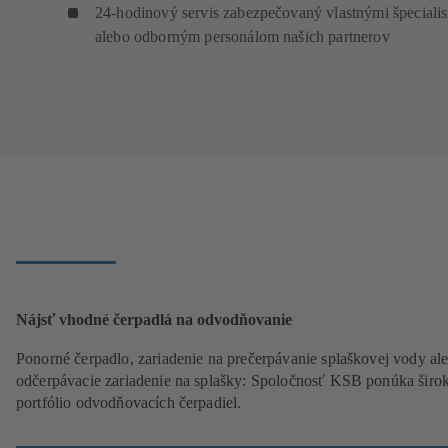
24-hodinový servis zabezpečovaný vlastnými špecialis
alebo odborným personálom našich partnerov
Nájsť vhodné čerpadlá na odvodňovanie
Ponorné čerpadlo, zariadenie na prečerpávanie splaškovej vody al
odčerpávacie zariadenie na splašky: Spoločnosť KSB ponúka širo
portfólio odvodňovacích čerpadiel.