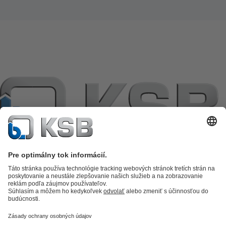
Katalóg produktov
KSB SupremeServ: Premium service for pumps
and valves
KSB SupremeServ: Spare parts
Nákupný košík
Software a
know-how
Technológia spracovania odpadových vôd
Zásobovanie