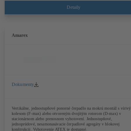
Detaily
Amarex
Dokumenty
Vertikálne, jednostupňové ponorné čerpadlo na mokrú montáž s víriv
kolesom (F-max) alebo otvoreným dvojitým rotorom (D-max) v
stacionárnom alebo prenosnom vyhotovení. Jednostupňové,
jednoprúdové, nesamonasávacie čerpadlové agregáty v blokovej
konštrukcii. Vyhotovenie ATEX je dostupné.