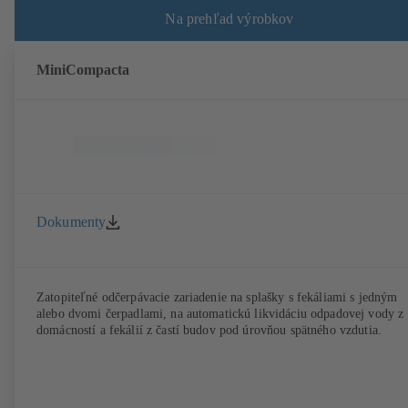
Na prehľad výrobkov
MiniCompacta
Dokumenty
Zatopiteľné odčerpávacie zariadenie na splašky s fekáliami s jedným
alebo dvomi čerpadlami, na automatickú likvidáciu odpadovej vody z
domácností a fekálií z častí budov pod úrovňou spätného vzdutia.