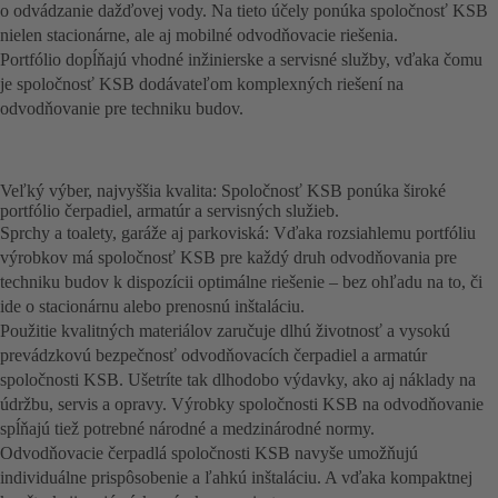
o odvádzanie dažďovej vody. Na tieto účely ponúka spoločnosť KSB
nielen stacionárne, ale aj mobilné odvodňovacie riešenia.
Portfólio dopĺňajú vhodné inžinierske a servisné služby, vďaka čomu
je spoločnosť KSB dodávateľom komplexných riešení na
odvodňovanie pre techniku budov.
Veľký výber, najvyššia kvalita: Spoločnosť KSB ponúka široké
portfólio čerpadiel, armatúr a servisných služieb.
Sprchy a toalety, garáže aj parkoviská: Vďaka rozsiahlemu portfóliu
výrobkov má spoločnosť KSB pre každý druh odvodňovania pre
techniku budov k dispozícii optimálne riešenie – bez ohľadu na to, či
ide o stacionárnu alebo prenosnú inštaláciu.
Použitie kvalitných materiálov zaručuje dlhú životnosť a vysokú
prevádzkovú bezpečnosť odvodňovacích čerpadiel a armatúr
spoločnosti KSB. Ušetríte tak dlhodobo výdavky, ako aj náklady na
údržbu, servis a opravy. Výrobky spoločnosti KSB na odvodňovanie
spĺňajú tiež potrebné národné a medzinárodné normy.
Odvodňovacie čerpadlá spoločnosti KSB navyše umožňujú
individuálne prispôsobenie a ľahkú inštaláciu. A vďaka kompaktnej