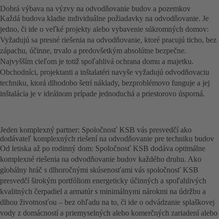
Dobrá výbava na výzvy na odvodňovanie budov a pozemkov
Každá budova kladie individuálne požiadavky na odvodňovanie. Je
jedno, či ide o veľké projekty alebo vybavenie súkromných domov:
Vyžadujú sa presné riešenia na odvodňovanie, ktoré pracujú ticho, bez
zápachu, účinne, trvalo a predovšetkým absolútne bezpečne.
Najvyšším cieľom je totiž spoľahlivá ochrana domu a majetku.
Obchodníci, projektanti a inštalatéri navyše vyžadujú odvodňovaciu
techniku, ktorá dlhodobo šetrí náklady, bezproblémovo funguje a jej
inštalácia je v ideálnom prípade jednoduchá a priestorovo úsporná.
Jeden komplexný partner: Spoločnosť KSB vás presvedčí ako
dodávateľ komplexných riešení na odvodňovanie pre techniku budov
Od letiska až po rodinný dom: Spoločnosť KSB dodáva optimálne
komplexné riešenia na odvodňovanie budov každého druhu. Ako
globálny hráč s dlhoročnými skúsenosťami vás spoločnosť KSB
presvedčí širokým portfóliom energeticky účinných a spoľahlivých
kvalitných čerpadiel a armatúr s minimálnymi nárokmi na údržbu a
dlhou životnosťou – bez ohľadu na to, či ide o odvádzanie splaškovej
vody z domácností a priemyselných alebo komerčných zariadení alebo