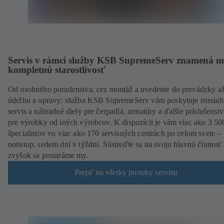
Servis v rámci služby KSB SupremeServ znamená 
kompletnú starostlivosť
Od osobného poradenstva, cez montáž a uvedenie do prevádzky a
údržbu a opravy: služba KSB SupremeServ vám poskytuje rozsiah
servis a náhradné diely pre čerpadlá, armatúry a ďalšie príslušenstv
pre výrobky od iných výrobcov. K dispozícii je vám viac ako 3 50
špecialistov vo viac ako 170 servisných centrách po celom svete –
nonstop, sedem dní v týždni. Sústreďte sa na svoju hlavnú činnosť
zvyšok sa postaráme my.
Prejsť na všetky ponuky servisu