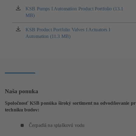
KSB Pumps I Automation Product Portfolio (13.1
(otvára
MB)
sa
v
novom
KSB Product Portfolio Valves I Actuators I
(otvára
okne)
Automation (11.3 MB)
sa
v
novom
okne)
Naša ponuka
Spoločnosť KSB ponúka široký sortiment na odvodňovanie pr
techniku budov:
Čerpadlá na splaškovú vodu