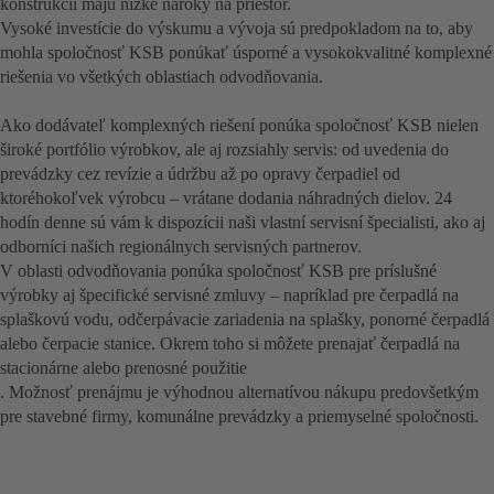
konštrukcii majú nízke nároky na priestor.
Vysoké investície do výskumu a vývoja sú predpokladom na to, aby
mohla spoločnosť KSB ponúkať úsporné a vysokokvalitné komplexné
riešenia vo všetkých oblastiach odvodňovania.
Ako dodávateľ komplexných riešení ponúka spoločnosť KSB nielen
široké portfólio výrobkov, ale aj rozsiahly servis: od uvedenia do
prevádzky cez revízie a údržbu až po opravy čerpadiel od
ktoréhokoľvek výrobcu – vrátane dodania náhradných dielov. 24
hodín denne sú vám k dispozícii naši vlastní servisní špecialisti, ako aj
odborníci našich regionálnych servisných partnerov.
V oblasti odvodňovania ponúka spoločnosť KSB pre príslušné
výrobky aj špecifické servisné zmluvy – napríklad pre čerpadlá na
splaškovú vodu, odčerpávacie zariadenia na splašky, ponorné čerpadlá
alebo čerpacie stanice. Okrem toho si môžete prenajať čerpadlá na
stacionárne alebo prenosné použitie
. Možnosť prenájmu je výhodnou alternatívou nákupu predovšetkým
pre stavebné firmy, komunálne prevádzky a priemyselné spoločnosti.