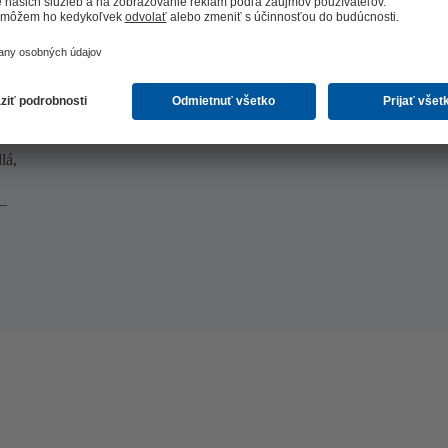
lá,
 –