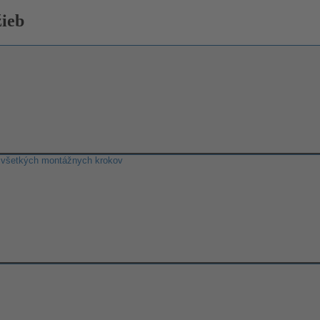
žieb
 všetkých montážnych krokov