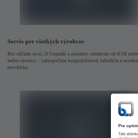
Servis pre všetkých výrobcov
Bez ohľadu na to, či čerpadlá a armatúry odoberáte od KSB aleb
iného výrobcu – zabezpečíme bezproblémovú inštaláciu a uveden
prevádzky.