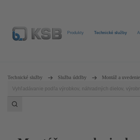
Produkty
Technické služby
A
Nájsť čerpadlo
Nájsť armatúru
Newsletter
Vyhľad
Technické služby
Služba údržby
Montáž a uvedenie
Oblasť
vyhľadávania
Oblasť
vyhľadávania