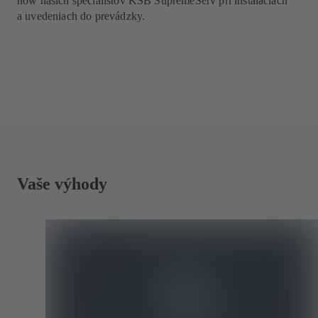
how našich špecialistov KSB SupremeServ pri inštaláciách
a uvedeniach do prevádzky.
Vaše výhody