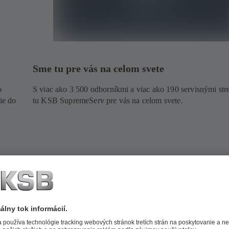
Sme tu pre vás na celom svete
o
S viac ako 3 500 odborníkmi a viac ako 190 servisnými str
ie do
tu KSB SupremeServ pre vás na celom svete.