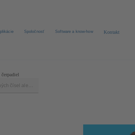
plikácie
Spoločnosť
Software a know-how
Kontakt
ávanie náhradných dielov
Nakonfigurujte produkt
 čerpadiel