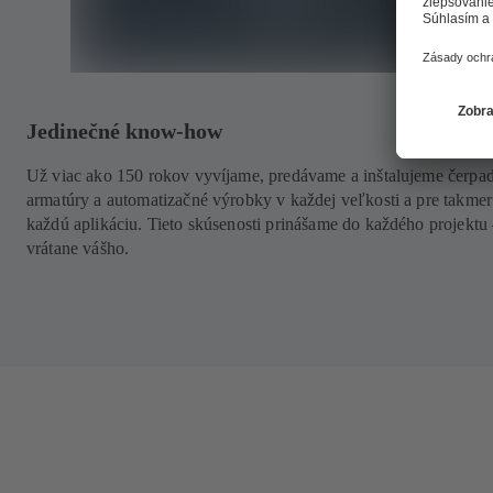
Jedinečné know-how
Už viac ako 150 rokov vyvíjame, predávame a inštalujeme čerpad
armatúry a automatizačné výrobky v každej veľkosti a pre takmer
každú aplikáciu. Tieto skúsenosti prinášame do každého projektu
vrátane vášho.