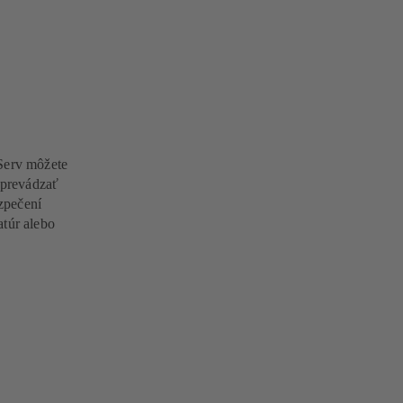
Serv môžete
 sprevádzať
zpečení
atúr alebo