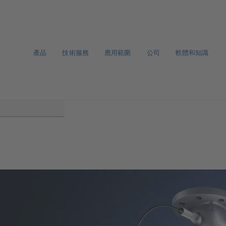
產品
技術服務
應用範圍
公司
軟體和知識