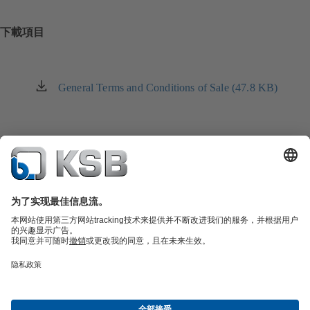
下載項目
General Terms and Conditions of Sale (47.8 KB)
（在
新
标
签
页
中
打
开）
產品型錄
備品零件
技術服務
軟體和知識