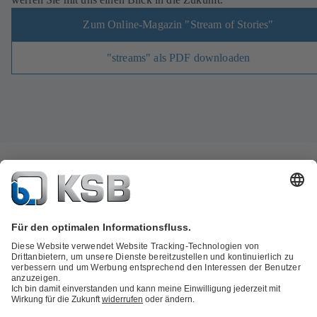
Zum Online-Magazin "Stream of Stories"
"streams" als PDF downloaden