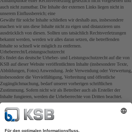
Anhaltspunkte einer Rechtsverletzung gesetzlich nicht vorgesehen und
auch nicht zumutbar. Die Inhalte der externen Links liegen nicht in
unserem Einflussbereich; eine
Gewähr für solche Inhalte schließen wir deshalb aus, insbesondere
machen wir uns diese Inhalte nicht zu eigen und distanzieren uns
ausdrücklich von diesen. Sollten uns tatsächlich Rechtsverletzungen
bekannt werden, werden wir alles daran setzen, die betreffenden
Inhalte so schnell wie möglich zu entfernen.
Urheberrecht/Leistungsschutzrecht
Es findet das deutsche Urheber- und Leistungsschutzrecht auf die von
KSB auf dieser Website veröffentlichten Inhalte (insbesondere Texte,
Abbildungen, Fotos) Anwendung. Jede Verwendung oder Verwertung,
insbesondere die Vervielfältigung, Verbreitung und öffentliche
Zugänglichmachung, bedarf unserer vorherigen schriftlichen
Zustimmung. Sofern nicht wir als Betreiber auch als Ersteller der
Inhalte fungieren, werden die Urheberrechte von Dritten beachtet.