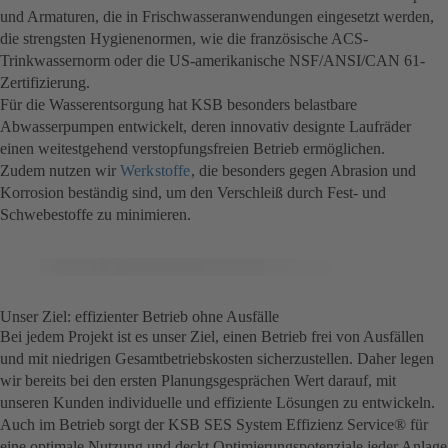
und Armaturen, die in Frischwasseranwendungen eingesetzt werden,
die strengsten Hygienenormen, wie die französische ACS-
Trinkwassernorm oder die US-amerikanische NSF/ANSI/CAN 61-
Zertifizierung.
Für die Wasserentsorgung hat KSB besonders belastbare
Abwasserpumpen entwickelt, deren innovativ designte Laufräder
einen weitestgehend verstopfungsfreien Betrieb ermöglichen.
Zudem nutzen wir
Werkstoffe
, die besonders gegen Abrasion und
Korrosion beständig sind, um den Verschleiß durch Fest- und
Schwebestoffe zu minimieren.
Unser Ziel: effizienter Betrieb ohne Ausfälle
Bei jedem Projekt ist es unser Ziel, einen Betrieb frei von Ausfällen
und mit niedrigen Gesamtbetriebskosten sicherzustellen. Daher legen
wir bereits bei den ersten Planungsgesprächen Wert darauf, mit
unseren Kunden individuelle und effiziente Lösungen zu entwickeln.
Auch im Betrieb sorgt der KSB SES System Effizienz Service® für
eine optimale Nutzung und deckt Optimierungspotenziale jeder Anlage