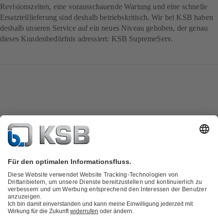
Revisionszeiten, eine vorausschauende Wartung und eine schnelle
Ersatzteillieferung sind deshalb betriebskritisch. Wir bei KSB haben
deshalb unseren Service auf ein neues Niveau gehoben, der genau
dieses Kundenbedürfnis adressiert: KSB SupremeServ.