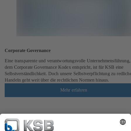
Corporate Governance
Eine transparente und verantwortungsvolle Unternehmensführung,
dem Corporate Governance Kodex entspricht, ist für KSB eine
Selbstverständlichkeit. Doch unsere Selbstverpflichtung zu redlic
Handeln geht weit über die rechtlichen Normen hinaus.
Mehr erfahren