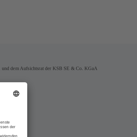
rin und dem Aufsichtsrat der KSB SE & Co. KGaA