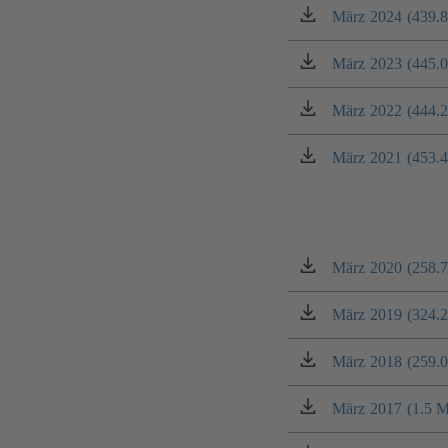
Tab)
einem
März 2024 (439.
(öffnet
neuen
in
Tab)
einem
März 2023 (445.
(öffnet
neuen
in
Tab)
einem
März 2022 (444.
(öffnet
neuen
in
Tab)
einem
März 2021 (453.
(öffnet
neuen
in
Tab)
einem
neuen
Tab)
März 2020 (258.
(öffnet
in
einem
März 2019 (324.
(öffnet
neuen
in
Tab)
einem
März 2018 (259.
(öffnet
neuen
in
Tab)
einem
März 2017 (1.5 
(öffnet
neuen
in