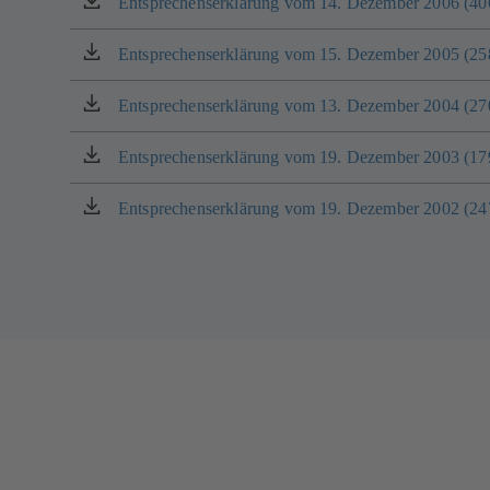
Entsprechenserklärung vom 14. Dezember 2006 (4
(öffnet
neuen
in
Tab)
einem
Entsprechenserklärung vom 15. Dezember 2005 (2
(öffnet
neuen
in
Tab)
einem
Entsprechenserklärung vom 13. Dezember 2004 (2
(öffnet
neuen
in
Tab)
einem
Entsprechenserklärung vom 19. Dezember 2003 (1
(öffnet
neuen
in
Tab)
einem
Entsprechenserklärung vom 19. Dezember 2002 (2
(öffnet
neuen
in
Tab)
einem
neuen
Tab)