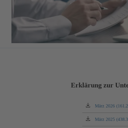
Erklärung zur Unt
März 2026 (161.
(öffnet
in
einem
März 2025 (438.
(öffnet
neuen
in