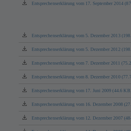
Tab)
einem
Entsprechenserklärung vom 17. September 2014 (8
(öffnet
neuen
in
Tab)
einem
neuen
Tab)
Entsprechenserklärung vom 5. Dezember 2013 (198
(öffnet
in
einem
Entsprechenserklärung vom 5. Dezember 2012 (198
(öffnet
neuen
in
Tab)
einem
Entsprechenserklärung vom 7. Dezember 2011 (75.
(öffnet
neuen
in
Tab)
einem
Entsprechenserklärung vom 8. Dezember 2010 (77.
(öffnet
neuen
in
Tab)
einem
Entsprechenserklärung vom 17. Juni 2009 (44.6 KB
(öffnet
neuen
in
Tab)
einem
Entsprechenserklärung vom 16. Dezember 2008 (27
(öffnet
neuen
in
Tab)
einem
Entsprechenserklärung vom 12. Dezember 2007 (4
(öffnet
neuen
in
Tab)
einem