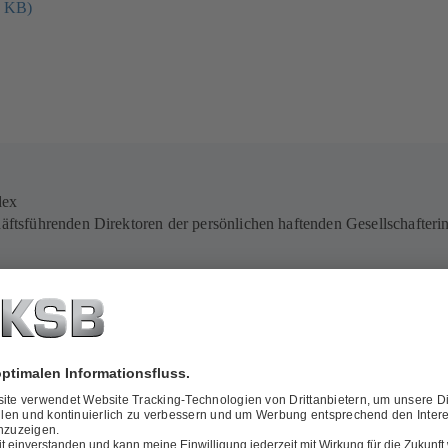
1 KB)
dex
äftsführenden Direktoren der persönlichen haftenden Gesellschafte
.3 MB)
.2 MB)
.5 MB)