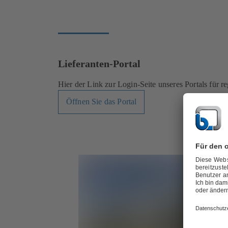
Lieferanten-Portal
Hier der Link zur Login-Seite unseres Portals für reg
Öffnen Sie das Portal