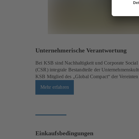
Unternehmerische Verantwortung
Bei KSB sind Nachhaltigkeit und Corporate Social 
(CSR) integrale Bestandteile der Unternehmenskultu
KSB Mitglied des „Global Compact“ der Vereinten
Mehr erfahren
Einkaufsbedingungen