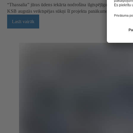
“Thassalia” jūras ūdens iekārta nodrošina ilgtspējīgu enerģiju ēk
KSB augstās veiktspējas sūkņi šī projekta panākumos sniedz lielu
Lasīt vairāk