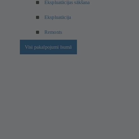
Ekspluatācijas sākšana
Ekspluatācija
Remonts
Visi pakalpojumi īsumā