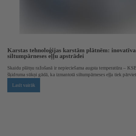
Karstas tehnoloģijas karstām plātnēm: inovatīva
siltumpārneses eļļu apstrādei
Skaidu plātņu ražošanā ir nepieciešama augsta temperatūra – KSB 
šķidruma sūkņi gādā, ka izmantotā siltumpārneses eļļa tiek pārvie
Lasīt vairāk