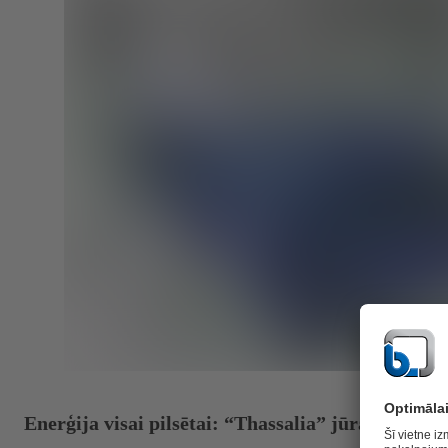
Enerģija visai pilsētai: “Thassalia” jūras siltume