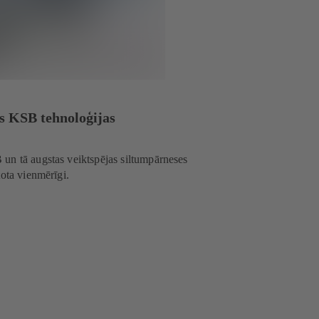
s KSB tehnoloģijas
un tā augstas veiktspējas siltumpārneses
tota vienmērīgi.