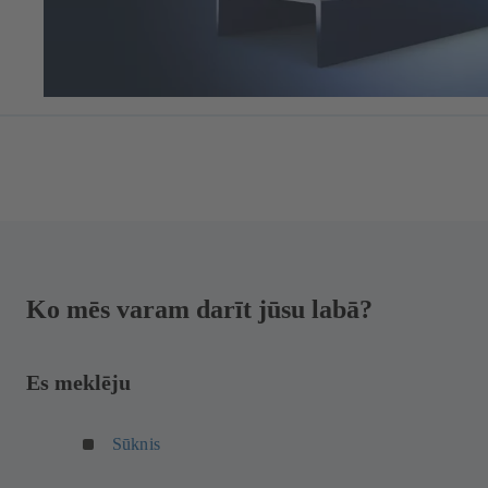
Ko mēs varam darīt jūsu labā?
Es meklēju
(
Sūknis
a