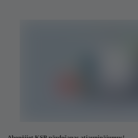
Abonējiet KSB pārdošanas atjauninājumus!