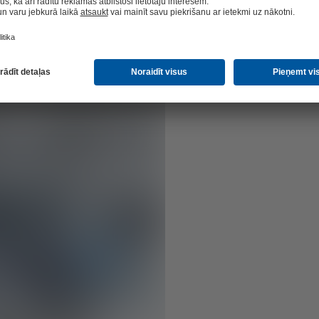
ām ar 500 000 m² platību. Uzziniet, kādēļ
 ieguldījumu.