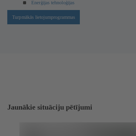
)
Enerģijas tehnoloģijas
Turpmākās lietojumprogrammas
Jaunākie situāciju pētījumi