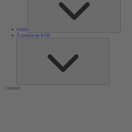
Outils
À propos de KSB
À
propos
de
KSB
Contact