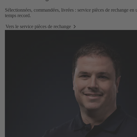
Sélectionnées, commandées, livrées :
service pièces de rechange
en 
temps record.
Vers le service pièces de rechange
Vers
le
service
pièces
de
rechange