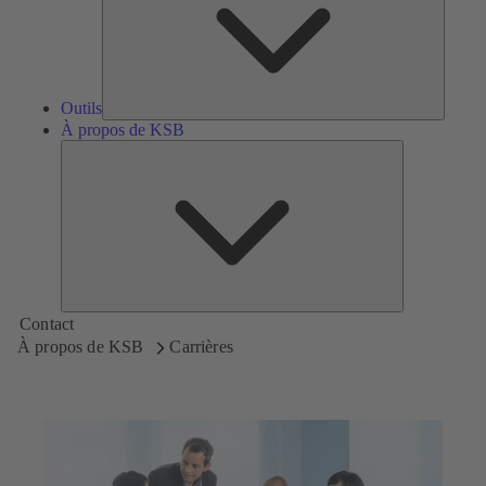
Outils
À propos de KSB
À
propos
de
KSB
Contact
À propos de KSB
Carrières