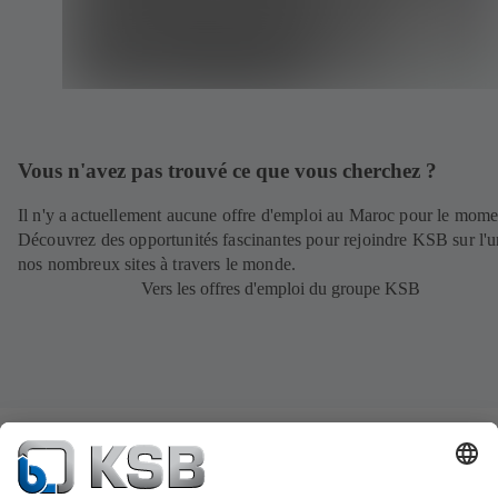
Vous n'avez pas trouvé ce que vous cherchez ?
Il n'y a actuellement aucune offre d'emploi au Maroc pour le mome
Découvrez des opportunités fascinantes pour rejoindre KSB sur l'u
nos nombreux sites à travers le monde.
Vers les offres d'emploi du groupe KSB