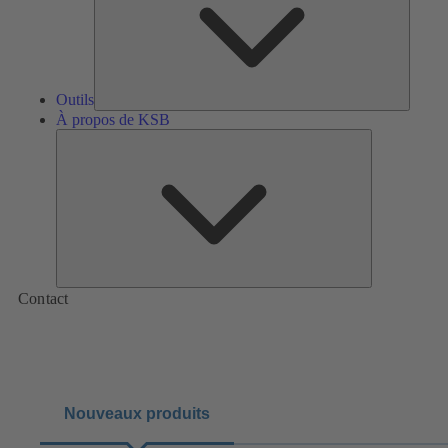
Outils
À propos de KSB
À
propos
de
KSB
Contact
Nouveaux produits