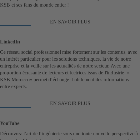
KSB et ses fans du monde entier !
EN SAVOIR PLUS
(
s
'
o
LinkedIn
u
v
Ce réseau social professionnel mise fortement sur les contenus, avec
r
un intérêt particulier pour les solutions techniques, la vie de notre
e
entreprise et la veille sur les actualités de notre secteur. Avec une
d
a
proportion écrasante de lecteurs et lectrices issus de l'industrie, «
n
KSB Morocco» permet d’échanger habilement des informations
s
entre experts.
u
n
n
EN SAVOIR PLUS
(
o
s
u
'
v
o
e
YouTube
u
l
v
Découvrez l’art de l’ingénierie sous une toute nouvelle perspective à
o
r
n