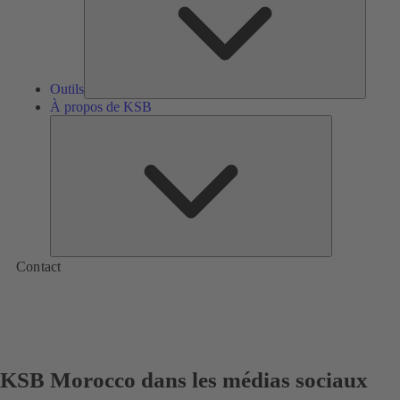
Outils
À propos de KSB
À
propos
de
KSB
Contact
KSB Morocco dans les médias sociaux