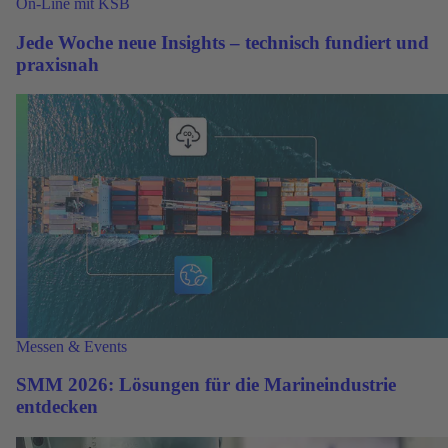
On-Line mit KSB
Jede Woche neue Insights – technisch fundiert und
praxisnah
Messen & Events
SMM 2026: Lösungen für die Marineindustrie
entdecken