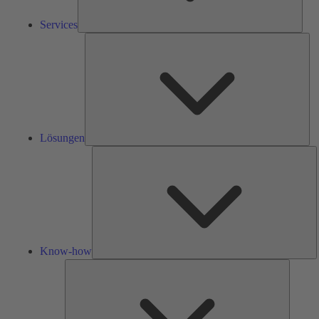
Services
Lös
Lösungen
K
h
Know-how
Tools