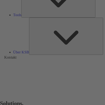
Tools
Üb
K
Über KSB
Kontakt
Solutions.