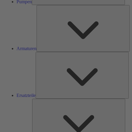
Pumpen
Ar
Armaturen
Ers
Ersatzteile
Serv