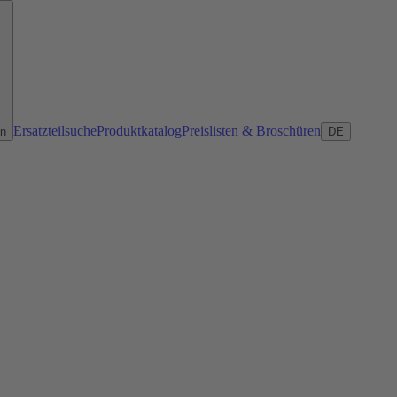
Ersatzteilsuche
Produktkatalog
Preislisten & Broschüren
en
DE