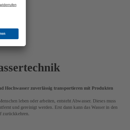
ssertechnik
d Hochwasser zuverlässig transportieren mit Produkten
Menschen leben oder arbeiten, entsteht Abwasser. Dieses muss
ntfernt und gereinigt werden. Erst dann kann das Wasser in den
uf zurückkehren.