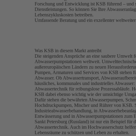
Forschung und Entwicklung ist KSB führend – und so
Dienstleistungen. So können Sie Ihre Abwasseranlag
Lebenszykluskosten betreiben.
Umfassende Beratung und ein exzellenter weltweite
Was KSB in diesem Markt antreibt
Die steigenden Ansprüche an eine saubere Umwelt 
Abwasserpumpstationen weltweit. Umwelttechnischer
außereuropäischen Ländern zu neuen Herausforderu
Pumpen, Armaturen und Services von KSB stehen fü
Abwasser. Ob Abwassertransport, Abwasseraufberei
häusliches, kommunales und industrielles Abwasser:
Abwassertechnik für reibungslose Prozessabläufe. Hö
KSB dabei ebenso wichtig wie der umsichtige Umgan
Dafür stehen die bewährten Abwasserpumpen, Sch
Hochdruckpumpen, Mischer und Rührer von KSB. Si
Industrieabwasserbehandlung, in Abwasserhebeanla
Entwässerung und in Abwasserpumpstationen zum Ein
Sankt Petersburg (Russland) ist nur ein Beispiel f
Abwassertechnik. Auch im Hochwasserschutz helfe
Lebensräume zu schützen und Leben zu erhalten.