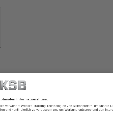
Know-
how
ber
KSB