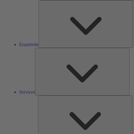
E
Ersatzteile
Ser
Services
L