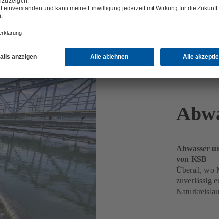
Abwa
Abwasser un
von KSB
Überall, wo 
zuverlässig e
Naturkreisla