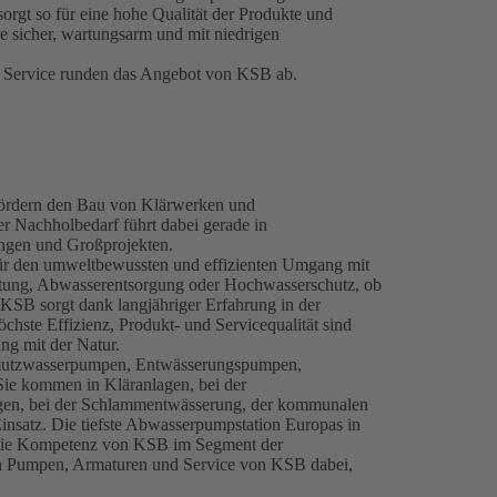
rgt so für eine hohe Qualität der Produkte und
e sicher, wartungsarm und mit niedrigen
r Service runden das Angebot von KSB ab.
fördern den Bau von Klärwerken und
 Nachholbedarf führt dabei gerade in
ngen und Großprojekten.
r den umweltbewussten und effizienten Umgang mit
tung, Abwasserentsorgung oder Hochwasserschutz, ob
 KSB sorgt dank langjähriger Erfahrung in der
chste Effizienz, Produkt- und Servicequalität sind
g mit der Natur.
mutzwasserpumpen, Entwässerungspumpen,
e kommen in Kläranlagen, bei der
gen, bei der Schlammentwässerung, der kommunalen
satz. Die tiefste Abwasserpumpstation Europas in
ür die Kompetenz von KSB im Segment der
n Pumpen, Armaturen und Service von KSB dabei,