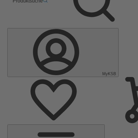
Produktsuche
MyKSB
Hauptmenü