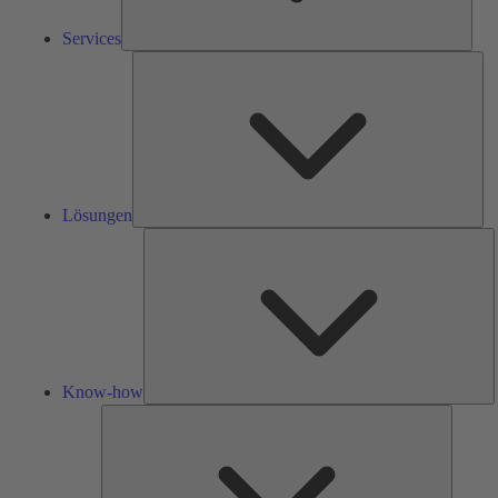
Services
Lös
Lösungen
K
h
Know-how
Tools