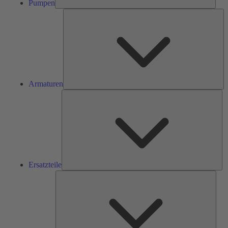
Pumpen
Ar
Armaturen
Ers
Ersatzteile
Serv