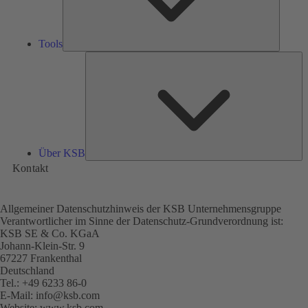
Tools
Üb
K
Über KSB
Kontakt
Allgemeiner Datenschutzhinweis der KSB Unternehmensgruppe
Verantwortlicher im Sinne der Datenschutz-Grundverordnung ist:
KSB SE & Co. KGaA
Johann-Klein-Str. 9
67227 Frankenthal
Deutschland
Tel.: +49 6233 86-0
E-Mail:
info@ksb.com
Website:
www.ksb.com
(öffnet