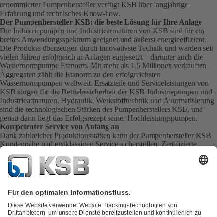
renommierter Pumpenhersteller verfügt KSB über langjährige
Erfahrung und technisches Know-how.
Der Pumpenhersteller KSB: die beste Lösung für Ihre Anlage
Die Industriepumpen und Industriearmaturen von KSB sind für ein
breites Anwendungsspektrum geeignet und äußerst energieeffizient.
Die Produkte überzeugen durch innovativste Technik und werden seit
vielen Jahren erfolgreich in Anlagen eingesetzt – darunter auch die
Wassernormpumpe Etanorm. Mit mehr als 1,5 Millionen verkauften
Aggregaten zählt die Etanorm zu den erfolgreichsten
Wassernormpumpen weltweit.
Ersatzteile
und
Serviceleistungen
von
KSB sorgen für die Betriebssicherheit der KSB-Industriepumpen und -
Industriearmaturen. Hydraulik, Werkstofftechnik und Automatisierung
sind die technologischen Stärken des Pumpenherstellers KSB, und
genau darin liegt das Erfolgsrezept seiner Hochleistungspumpen.
Kompetenter Service von Anfang an
Dank zahlreicher Produktionsstätten kann der Pumpenhersteller KSB
Kundennähe und erstklassigen Service sicherstellen. Zertifizierte
Spezialisten mit einem umfangreichen Erfahrungsschatz sorgen für
ausgezeichnete Qualität. KSB Service übernimmt die Inbetriebnahme,
Inspektion, Wartung und Instandhaltung Ihrer Pumpen, Armaturen und
kompletten Anlagen direkt vor Ort. KSB sorgt ebenfalls für eine
schnelle Ersatzteillieferung. Somit erhalten Sie den besten Service
direkt von Ihrem Pumpenhersteller.