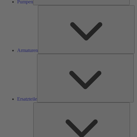
Pumpen
Ar
Armaturen
Ers
Ersatzteile
Serv