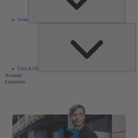
Tools
Üb
K
Über KSB
Kontakt
Ersatzteile