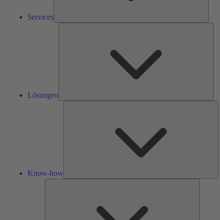
Services
Lös
Lösungen
K
h
Know-how
Tools