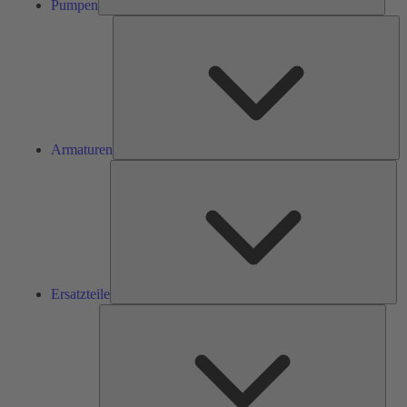
Pumpen
Ar
Armaturen
Ers
Ersatzteile
Serv