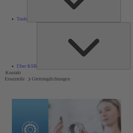
Tools
Üb
K
Über KSB
Kontakt
Ersatzteile
Gleitringdichtungen