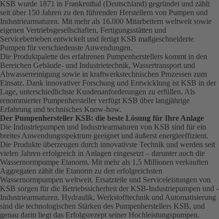
KSB wurde 1871 in Frankenthal (Deutschland) gegründet und zählt
seit über 150 Jahren zu den führenden Herstellern von Pumpen und
Industriearmaturen. Mit mehr als 16.000 Mitarbeitern weltweit sowie
eigenen Vertriebsgesellschaften, Fertigungsstätten und
Servicebetrieben entwickelt und fertigt KSB maßgeschneiderte
Pumpen für verschiedenste Anwendungen.
Die Produktpalette des erfahrenen Pumpenherstellers kommt in den
Bereichen Gebäude- und Industrietechnik, Wassertransport und
Abwasserreinigung sowie in kraftwerkstechnischen Prozessen zum
Einsatz. Dank innovativer Forschung und Entwicklung ist KSB in der
Lage, unterschiedlichste Kundenanforderungen zu erfüllen. Als
renommierter Pumpenhersteller verfügt KSB über langjährige
Erfahrung und technisches Know-how.
Der Pumpenhersteller KSB: die beste Lösung für Ihre Anlage
Die Industriepumpen und Industriearmaturen von KSB sind für ein
breites Anwendungsspektrum geeignet und äußerst energieeffizient.
Die Produkte überzeugen durch innovativste Technik und werden seit
vielen Jahren erfolgreich in Anlagen eingesetzt – darunter auch die
Wassernormpumpe Etanorm. Mit mehr als 1,5 Millionen verkauften
Aggregaten zählt die Etanorm zu den erfolgreichsten
Wassernormpumpen weltweit.
Ersatzteile
und
Serviceleistungen
von
KSB sorgen für die Betriebssicherheit der KSB-Industriepumpen und -
Industriearmaturen. Hydraulik, Werkstofftechnik und Automatisierung
sind die technologischen Stärken des Pumpenherstellers KSB, und
genau darin liegt das Erfolgsrezept seiner Hochleistungspumpen.