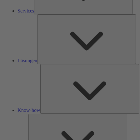
Services
Lös
Lösungen
K
h
Know-how
Tools