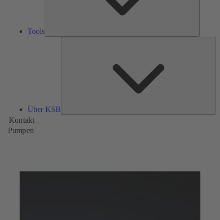
Tools
Üb
K
Über KSB
Kontakt
Pumpen