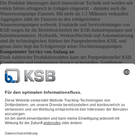
Die Produkte überzeugen durch innovativste Technik und werden seit
vielen Jahren erfolgreich in Anlagen eingesetzt – darunter auch die
Wassernormpumpe Etanorm. Mit mehr als 1,5 Millionen verkauften
Aggregaten zählt die Etanorm zu den erfolgreichsten
Wassernormpumpen weltweit.
Ersatzteile
und
Serviceleistungen
von
KSB sorgen für die Betriebssicherheit der KSB-Industriepumpen und -
Industriearmaturen. Hydraulik, Werkstofftechnik und Automatisierung
sind die technologischen Stärken des Pumpenherstellers KSB, und
genau darin liegt das Erfolgsrezept seiner Hochleistungspumpen.
Kompetenter Service von Anfang an
Dank zahlreicher Produktionsstätten kann der Pumpenhersteller KSB
Kundennähe und erstklassigen Service sicherstellen. Zertifizierte
Spezialisten mit einem umfangreichen Erfahrungsschatz sorgen für
ausgezeichnete Qualität. KSB Service übernimmt die Inbetriebnahme,
Inspektion, Wartung und Instandhaltung Ihrer Pumpen, Armaturen und
kompletten Anlagen direkt vor Ort. KSB sorgt ebenfalls für eine
schnelle Ersatzteillieferung. Somit erhalten Sie den besten Service
direkt von Ihrem Pumpenhersteller.