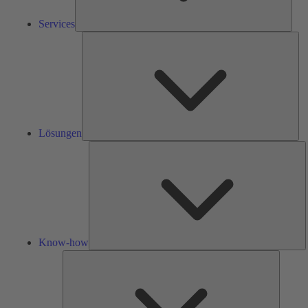
Services
Lös
Lösungen
K
h
Know-how
Tools