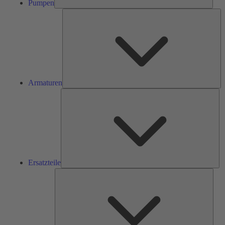
Pumpen
Ar
Armaturen
Ers
Ersatzteile
Serv