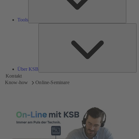
Tools
Üb
K
Über KSB
Kontakt
Know-how
Online-Seminare