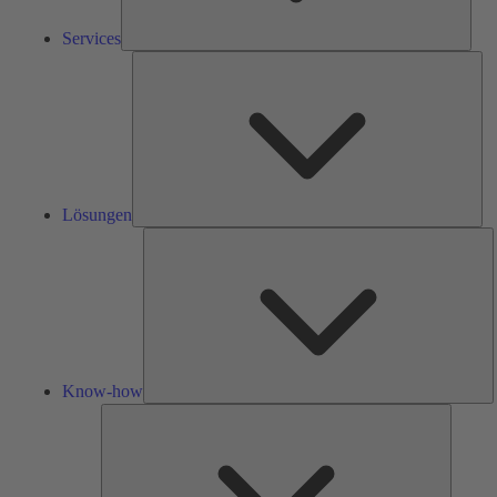
Services
Lös
Lösungen
K
h
Know-how
Tools