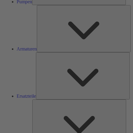
Pumpen
Ar
Armaturen
Ers
Ersatzteile
Serv