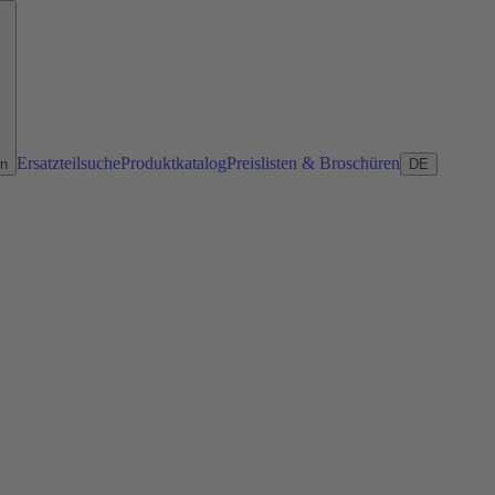
Ersatzteilsuche
Produktkatalog
Preislisten & Broschüren
en
DE