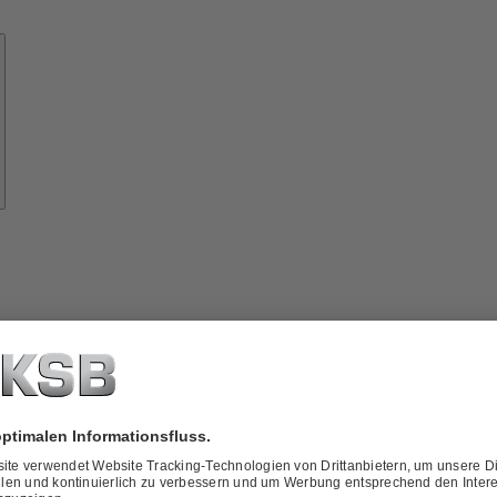
Know-
how
ber
KSB