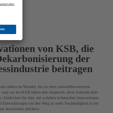
vationen von KSB, die
Dekarbonisierung der
essindustrie beitragen
 uns mitten im Wandel, hin zu einer umweltbewussteren
 – und wir bei KSB haben den Anspruch, diese Zukunft aktiv
n. Entdecken Sie hier, mit welchen technischen Innovationen,
 Entwicklungen wir den Weg zu mehr Nachhaltigkeit in der
rie beschreiten möchten.