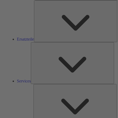
E
Ersatzteile
Ser
Services
L