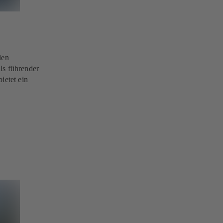
len
ls führender
ietet ein