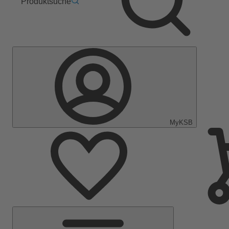
Produktsuche
MyKSB
Hauptmenü