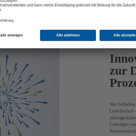
Inno
zur 
Proz
Wir befinden
Gesellschaft
mitzugestalte
Lösungen und
Prozessindust