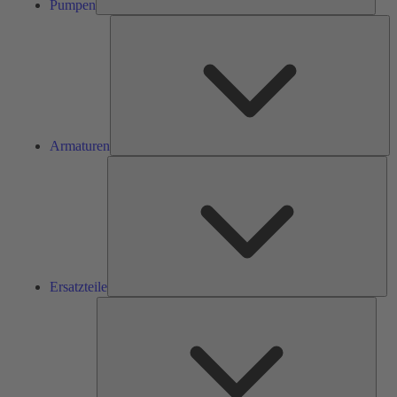
Pumpen
Ar
Armaturen
Ers
Ersatzteile
Serv