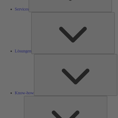
Services
Lös
Lösungen
K
h
Know-how
Tools