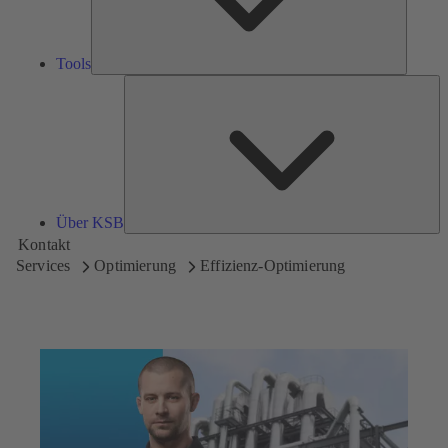
Tools
Üb
K
Über KSB
Kontakt
Services
Optimierung
Effizienz-Optimierung