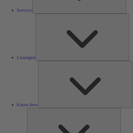
Services
Lös
Lösungen
K
h
Know-how
Tools