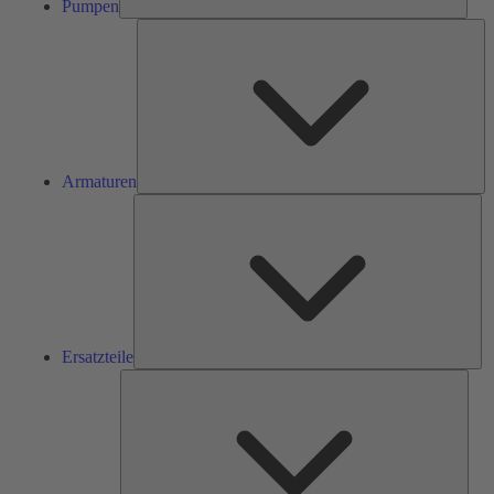
Pumpen
Ar
Armaturen
Ers
Ersatzteile
Serv