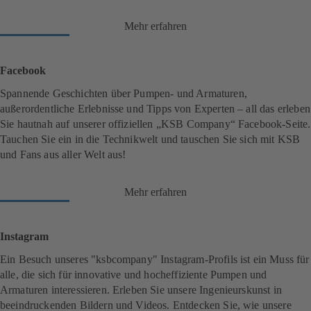
Mehr erfahren
(
ö
f
f
Facebook
n
e
Spannende Geschichten über Pumpen- und Armaturen,
t
außerordentliche Erlebnisse und Tipps von Experten – all das erleben
i
Sie hautnah auf unserer offiziellen „KSB Company“ Facebook-Seite.
n
e
Tauchen Sie ein in die Technikwelt und tauschen Sie sich mit KSB
i
und Fans aus aller Welt aus!
n
e
m
Mehr erfahren
(
n
ö
e
f
u
f
Instagram
e
n
n
e
Ein Besuch unseres "ksbcompany" Instagram-Profils ist ein Muss für
T
t
alle, die sich für innovative und hocheffiziente Pumpen und
a
i
b
Armaturen interessieren. Erleben Sie unsere Ingenieurskunst in
n
)
e
beeindruckenden Bildern und Videos. Entdecken Sie, wie unsere