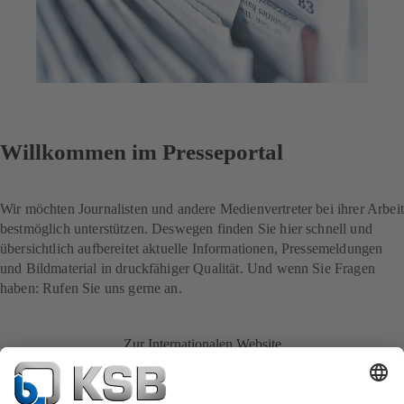
Willkommen im Presseportal
Wir möchten Journalisten und andere Medienvertreter bei ihrer Arbeit
bestmöglich unterstützen. Deswegen finden Sie hier schnell und
übersichtlich aufbereitet aktuelle Informationen, Pressemeldungen
und Bildmaterial in druckfähiger Qualität. Und wenn Sie Fragen
haben: Rufen Sie uns gerne an.
Zur Internationalen Website