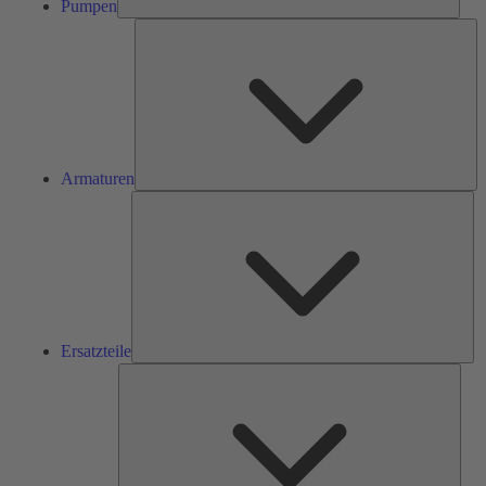
Pumpen
Ar
Armaturen
Ers
Ersatzteile
Serv