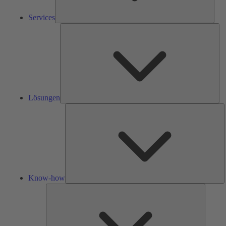
Services
Lös
Lösungen
K
h
Know-how
Tools