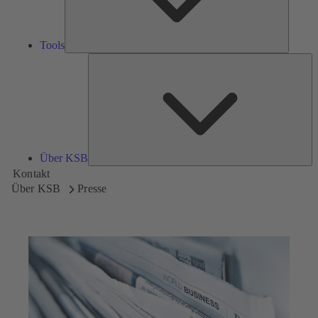
Tools
Üb
K
Über KSB
Kontakt
Über KSB
Presse