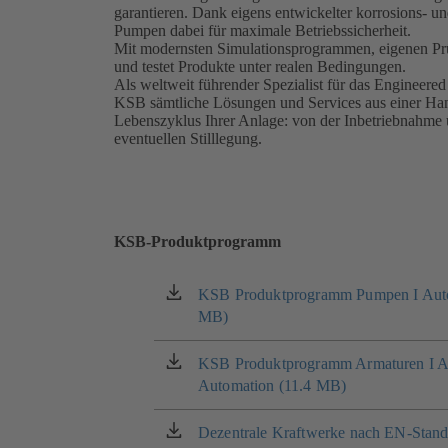
garantieren. Dank eigens entwickelter korrosions- u
Pumpen dabei für maximale Betriebssicherheit.
Mit modernsten Simulationsprogrammen, eigenen Prü
und testet Produkte unter realen Bedingungen.
Als weltweit führender Spezialist für das Engineered
KSB sämtliche Lösungen und Services aus einer Han
Lebenszyklus Ihrer Anlage: von der Inbetriebnahme 
eventuellen Stilllegung.
KSB-Produktprogramm
KSB Produktprogramm Pumpen I Auto
(öffnet
MB)
in
einem
neuen
KSB Produktprogramm Armaturen I An
(öffnet
Tab)
Automation (11.4 MB)
in
einem
neuen
Dezentrale Kraftwerke nach EN-Stand
(öffnet