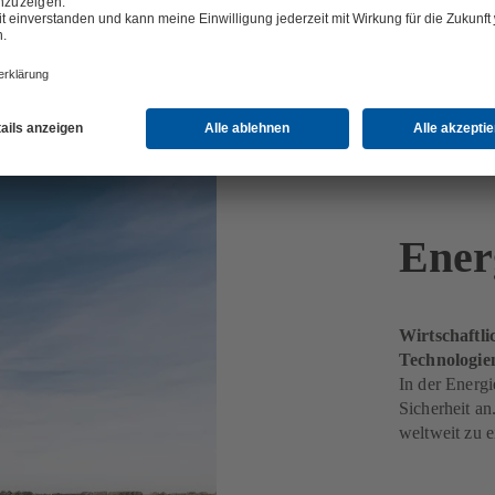
Ener
Wirtschaftli
Technologi
In der Energi
Sicherheit a
weltweit zu 