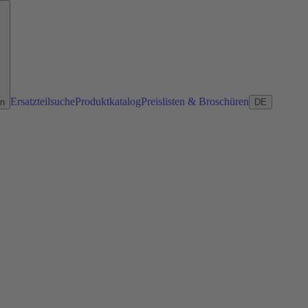
Ersatzteilsuche
Produktkatalog
Preislisten & Broschüren
en
DE