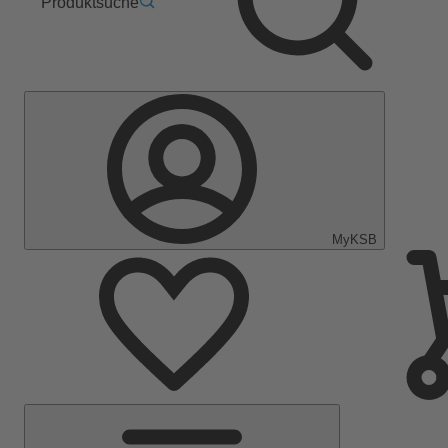
Produktsuche
MyKSB
Hauptmenü