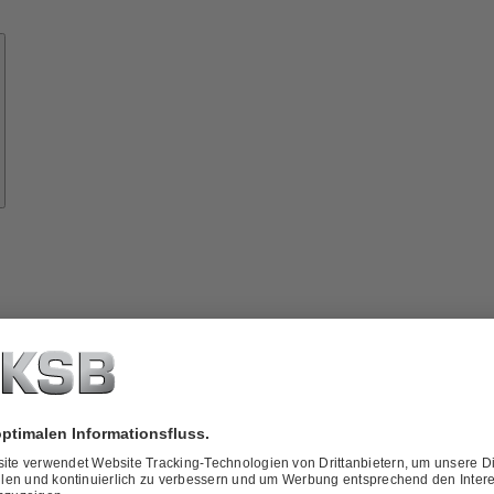
Know-
how
ber
KSB