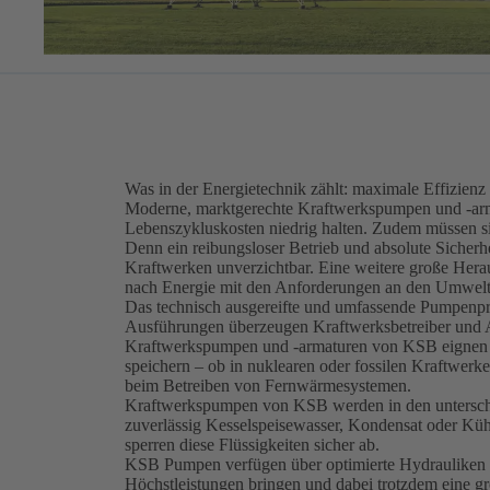
Was in der Energietechnik zählt: maximale Effizienz
Moderne, marktgerechte Kraftwerkspumpen und -arm
Lebenszykluskosten niedrig halten. Zudem müssen s
Denn ein reibungsloser Betrieb und absolute Sicherhei
Kraftwerken unverzichtbar. Eine weitere große Herau
nach Energie mit den Anforderungen an den Umwelts
Das technisch ausgereifte und umfassende Pumpen
Ausführungen überzeugen Kraft­werks­betreiber und
Kraftwerkspumpen und -armaturen von KSB eignen si
speichern – ob in nuklearen oder fossilen Kraftwerk
beim Betreiben von Fernwärmesystemen.
Kraftwerkspumpen von KSB werden in den unterschie
zuverlässig Kesselspeisewasser, Kondensat oder Küh
sperren diese Flüssigkeiten sicher ab.
KSB Pumpen verfügen über optimierte Hydrauliken m
Höchstleistungen bringen und dabei trotzdem eine gr