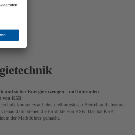
gietechnik
ch und sicher Energie erzeugen – mit führenden
en von KSB
etechnik kommt es auf einen reibungslosen Betrieb und absolute
n. Genau dafür stehen die Produkte von KSB. Das hat KSB
einem der Marktführer gemacht.