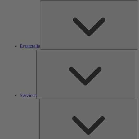
E
Ersatzteile
Ser
Services
L