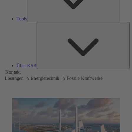
Tools
Üb
K
Über KSB
Kontakt
Lösungen
Energietechnik
Fossile Kraftwerke