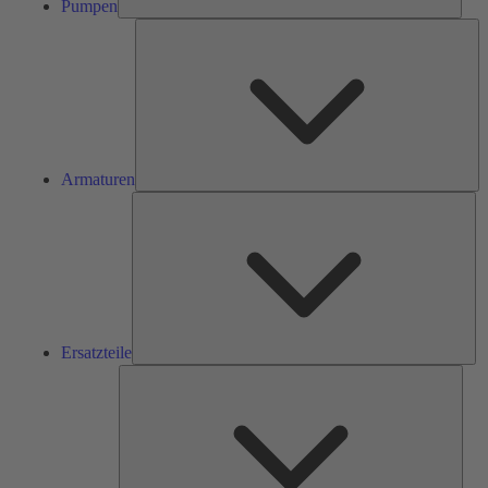
Pumpen
Ar
Armaturen
Ers
Ersatzteile
Serv