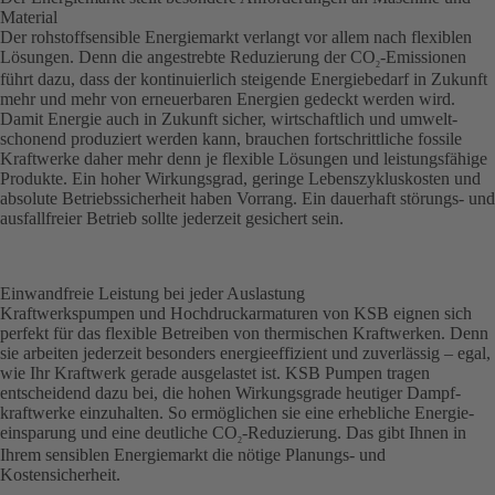
Material
Der rohstoffsensible Energiemarkt verlangt vor allem nach flexiblen
Lösungen. Denn die angestrebte Reduzierung der CO
-Emissionen
2
führt dazu, dass der kontinuierlich steigende Energiebedarf in Zukunft
mehr und mehr von erneuerbaren Energien gedeckt werden wird.
Damit Energie auch in Zukunft sicher, wirtschaftlich und umwelt­
schonend produziert werden kann, brauchen fortschrittliche fossile
Kraftwerke daher mehr denn je flexible Lösungen und leistungsfähige
Produkte. Ein hoher Wirkungsgrad, geringe Lebenszykluskosten und
absolute Betriebssicherheit haben Vorrang. Ein dauerhaft störungs- und
ausfallfreier Betrieb sollte jederzeit gesichert sein.
Einwandfreie Leistung bei jeder Auslastung
Kraftwerkspumpen und Hochdruckarmaturen von KSB eignen sich
perfekt für das flexible Betreiben von thermischen Kraftwerken. Denn
sie arbeiten jederzeit besonders energieeffizient und zuverlässig – egal,
wie Ihr Kraftwerk gerade ausgelastet ist. KSB Pumpen tragen
entscheidend dazu bei, die hohen Wirkungsgrade heutiger Dampf­
kraftwerke einzuhalten. So ermöglichen sie eine erhebliche Energie­
einsparung und eine deutliche CO
-Reduzierung. Das gibt Ihnen in
2
Ihrem sensiblen Energiemarkt die nötige Planungs- und
Kostensicherheit.