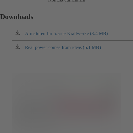
Downloads
Armaturen für fossile Kraftwerke (3.4 MB)
(öffnet
in
einem
Real power comes from ideas (5.1 MB)
(öffnet
neuen
in
Tab)
einem
neuen
Tab)