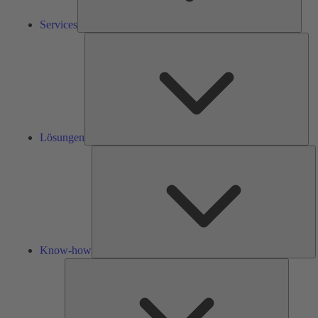
Services
Lös
Lösungen
K
h
Know-how
Tools