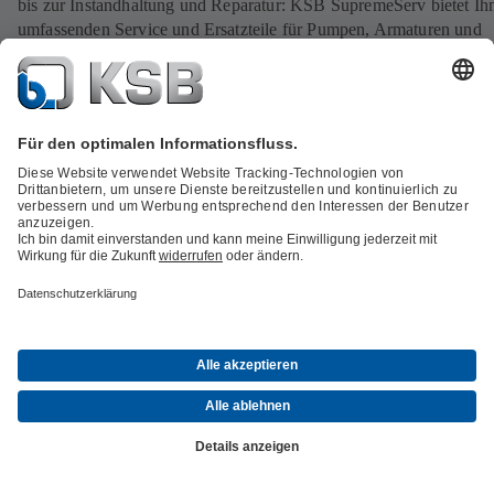
bis zur Instandhaltung und Reparatur: KSB SupremeServ bietet Ih
umfassenden Service und Ersatzteile für Pumpen, Armaturen und
weiteres Equipment – auch für die Produkte anderer Hersteller. Me
3.500 Spezialisten in über 190 Service-Centern weltweit sind run
die Uhr, sieben Tage die Woche für Sie erreichbar. Konzentrieren 
sich auf Ihr Kerngeschäft – um den Rest kümmern wir uns.
Zu allen Service-Angeboten