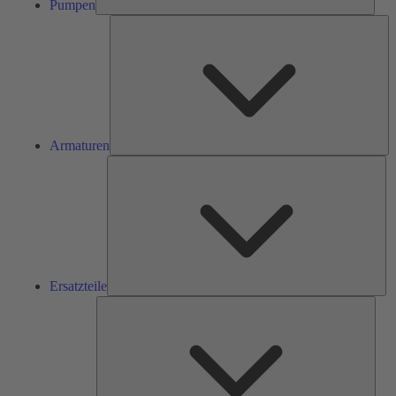
Pumpen
Ar
Armaturen
Ers
Ersatzteile
Serv