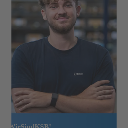
#WirSindKSB!