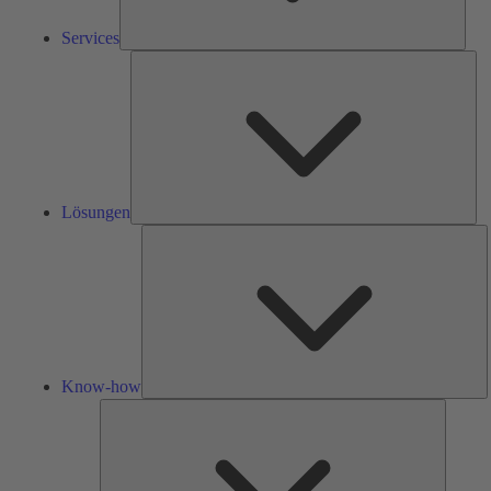
Services
Lös
Lösungen
K
h
Know-how
Tools