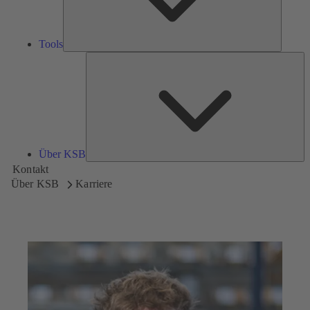
Tools
Üb
K
Über KSB
Kontakt
Über KSB
Karriere