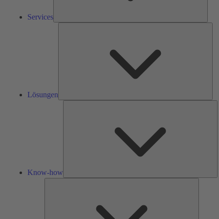
Services
Lös
Lösungen
K
h
Know-how
Tools