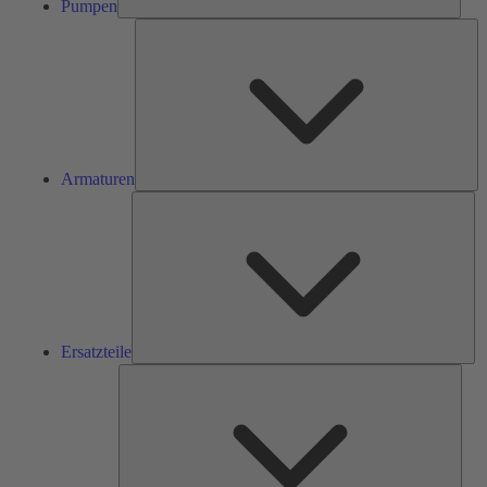
Pumpen
Ar
Armaturen
Ers
Ersatzteile
Serv