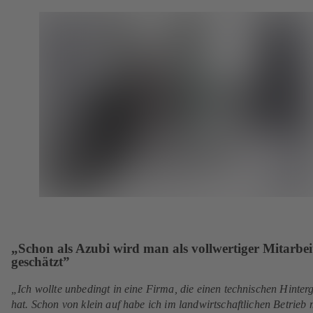
a
n
i
e
b
e
n
n
)
u
e
T
e
m
a
n
n
b
T
e
)
a
u
b
e
)
n
T
a
b
)
„Schon als Azubi wird man als vollwertiger Mitarbei
geschätzt”
„Ich wollte unbedingt in eine Firma, die einen technischen Hinter
hat. Schon von klein auf habe ich im landwirtschaftlichen Betrieb