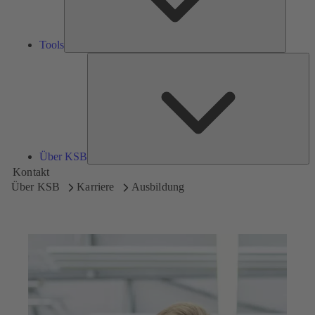
Tools
Üb
K
Über KSB
Kontakt
Über KSB
Karriere
Ausbildung