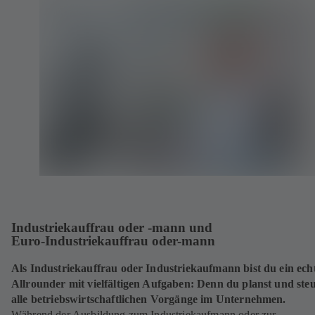
e
e
e
t
t
t
i
i
i
n
n
n
e
e
e
i
i
i
n
n
n
e
e
e
m
m
m
n
n
n
e
e
e
u
u
u
e
e
e
n
n
n
T
T
T
Industriekauffrau oder -mann und
a
a
a
Euro‑Industriekauffrau oder-mann
b
b
b
)
)
)
Als Industriekauffrau oder Industriekaufmann bist du ein ech
Allrounder mit vielfältigen Aufgaben: Denn du planst und steu
alle betriebswirtschaftlichen Vorgänge im Unternehmen.
Während der Ausbildung zum Industriekaufmann oder zur