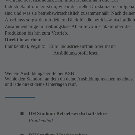
Industriekauffrau lernst du, wie industrielle Großkonzerne aufgeba
sind und was sie betriebswirtschaftlich zusammenhält. Nach deine
Abschluss sorgst du mit deinem Blick für die betriebswirtschaftlic
Zusammenhänge für reibungslose Abläufe vom Einkauf über die
Produktion bis hin zum Vertrieb.
Direkt bewerben:
Frankenthal
,
Pegnitz
(
-
Euro-Industriekauffrau oder-mann
(
ö
Ausbildungsprofil lesen
ö
f
f
f
f
n
n
Weitere Ausbildungsberufe bei KSB
Wähle den Standort, an dem du deine Ausbildung machen möchtest
e
e
und lade direkt deine Unterlagen rauf.
t
t
i
i
n
n
e
e
i
i
DH Studium Betriebswirtschaftslehre
(
n
n
Frankenthal
ö
e
e
f
m
m