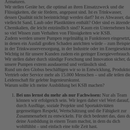
Armaturen.
Wir stellen Geräte her, die optimal an ihren Einsatzzweck und die
Flüssigkeiten, die sie fördern, angepasst sind. Ist es Trinkwasser,
dessen Qualität nicht beeinträchtigt werden darf? Ist es Abwasser, da
vielleicht Sand, Laub oder Plastiktüten enthält? Oder sind es ätzende
Chemikalien, die leicht entzündlich sind? Kaum ein Unternehmen ha
so viel Wissen zum Verhalten von Flüssigkeiten wie KSB.
Zudem werden unsere Pumpen regelmäßig in Funktionen eingesetzt
in denen ein Ausfall großen Schaden anrichten würde – zum Beispie
in der Trinkwasserversorgung, in der Industrie oder im Energiesektor
Wichtig ist für unsere Kunden zudem ein geringer Energieverbrauch
Wir stellen daher durch ständige Forschung und Innovation sicher, d
unsere Pumpen extrem ausdauernd und verlässlich sind.
Rund um den Globus beschäftigen wir so in Entwicklung, Produktio
Vertrieb oder Service mehr als 15.000 Menschen – und alle teilen di
Leidenschaft für gelebte Ingenieurskunst.
Warum sollte ich meine Ausbildung bei KSB machen?
Bei uns lernst du mehr als nur Fachwissen:
Nur als Team
können wir erfolgreich sein. Wir legen daher viel Wert darauf,
durch Ausflüge, soziale Projekte und Sportaktivitäten
gegenseitigen Respekt, Wertschätzung und die Fähigkeit zur
Zusammenarbeit zu entwickeln. Für dich bedeutet das, dass d
deine Ausbildung in einem Team machst, in dem du dich
wohlfühlst – und einfach eine tolle Zeit hast.