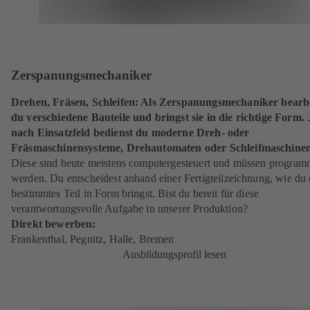
Zerspanungsmechaniker
Drehen, Fräsen, Schleifen: Als Zerspanungsmechaniker bearbe
du verschiedene Bauteile und bringst sie in die richtige Form. 
nach Einsatzfeld bedienst du moderne Dreh- oder
Fräsmaschinensysteme, Drehautomaten oder Schleifmaschine
Diese sind heute meistens computergesteuert und müssen program
werden. Du entscheidest anhand einer Fertigteilzeichnung, wie du 
bestimmtes Teil in Form bringst. Bist du bereit für diese
verantwortungsvolle Aufgabe in unserer Produktion?
Direkt bewerben:
Frankenthal
,
Pegnitz
(
,
Halle
(
,
Bremen
(
ö
Ausbildungsprofil lesen
ö
ö
f
f
f
f
f
f
n
n
n