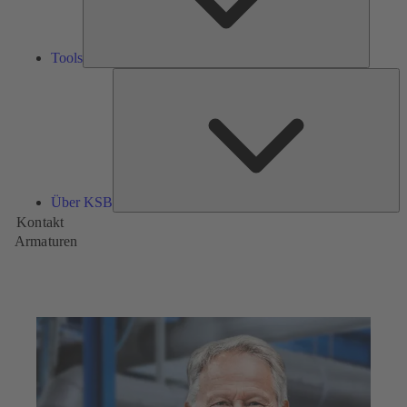
Tools
Üb
K
Über KSB
Kontakt
Armaturen