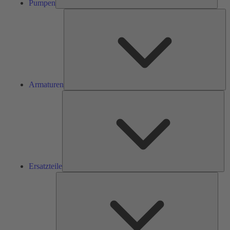
Pumpen
Ar
Armaturen
Ers
Ersatzteile
Serv