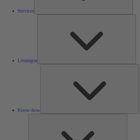
Services
Lös
Lösungen
K
h
Know-how
Tools