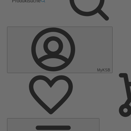
Produktsuche
MyKSB
Hauptmenü