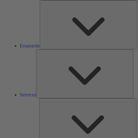
E
Ersatzteile
Ser
Services
L