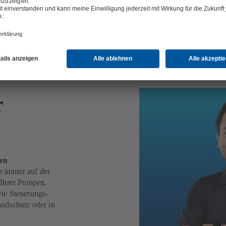
r
ten
e immer auf der
 Ihrer Pumpen,
ie Steuerungs-
ndschutz oder in