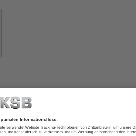
Know-
how
ber
KSB