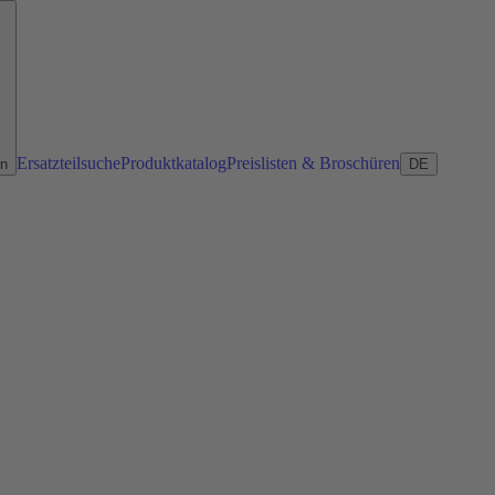
Ersatzteilsuche
Produktkatalog
Preislisten & Broschüren
en
DE