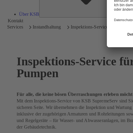
Über KSB
Kontakt
Services
Instandhaltung
Inspektions-Service
Inspektions-Service fü
Pumpen
Für alle, die keine bösen Überraschungen erleben möch
Mit dem Inspektions-Service von KSB SupremeServ sind Si
sicheren Seite. Wir übernehmen die Inspektion und Wartung
inklusive der zugehörigen Armaturen und Rohrleitungen sow
und Regelgeräte – für Wasser- und Abwasseranlagen, im Bra
der Gebäudetechnik.