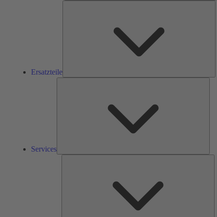
E
Ersatzteile
Ser
Services
L