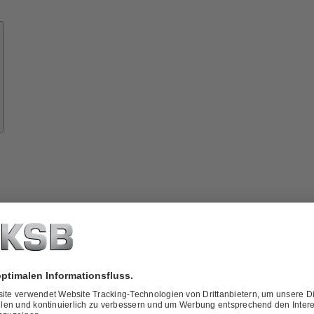
Know-
how
ber
KSB