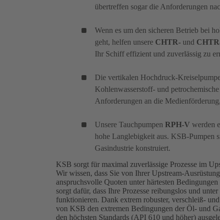
übertreffen sogar die Anforderungen nac
Wenn es um den sicheren Betrieb bei h
geht, helfen unsere
CHTR-
und
CHTR
Ihr Schiff effizient und zuverlässig zu er
Die vertikalen Hochdruck-Kreiselpump
Kohlenwasserstoff- und petrochemische
Anforderungen an die Medienförderung,
Unsere Tauchpumpen
RPH-V
werden eb
hohe Langlebigkeit aus. KSB-Pumpen si
Gasindustrie konstruiert.
KSB sorgt für maximal zuverlässige Prozesse im Up
Wir wissen, dass Sie von Ihrer Upstream-Ausrüstung 
anspruchsvolle Quoten unter härtesten Bedingungen
sorgt dafür, dass Ihre Prozesse reibungslos und unte
funktionieren. Dank extrem robuster, verschleiß- un
von KSB den extremen Bedingungen der Öl- und Gas
den höchsten Standards (API 610 und höher) ausgel