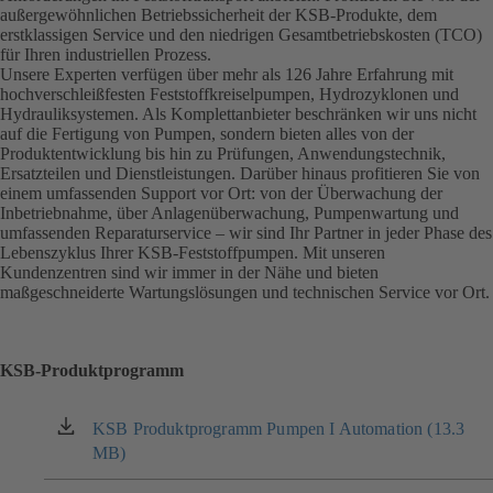
außergewöhnlichen Betriebssicherheit der KSB-Produkte, dem
erstklassigen Service und den niedrigen Gesamtbetriebskosten (TCO)
für Ihren industriellen Prozess.
Unsere Experten verfügen über mehr als 126 Jahre Erfahrung mit
hochverschleißfesten Feststoffkreiselpumpen, Hydrozyklonen und
Hydrauliksystemen. Als Komplettanbieter beschränken wir uns nicht
auf die Fertigung von Pumpen, sondern bieten alles von der
Produktentwicklung bis hin zu Prüfungen, Anwendungstechnik,
Ersatzteilen und Dienstleistungen. Darüber hinaus profitieren Sie von
einem umfassenden Support vor Ort: von der Überwachung der
Inbetriebnahme, über Anlagenüberwachung, Pumpenwartung und
umfassenden Reparaturservice – wir sind Ihr Partner in jeder Phase des
Lebenszyklus Ihrer KSB-Feststoffpumpen. Mit unseren
Kundenzentren sind wir immer in der Nähe und bieten
maßgeschneiderte Wartungslösungen und technischen Service vor Ort.
KSB-Produktprogramm
KSB Produktprogramm Pumpen I Automation (13.3
(öffnet
MB)
in
einem