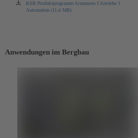
neuen
KSB Produktprogramm Armaturen I Antriebe I
(öffnet
Tab)
Automation (11.4 MB)
in
einem
neuen
Tab)
Anwendungen im Bergbau