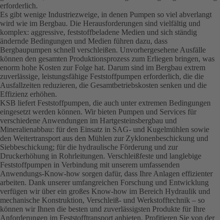
erforderlich.
Es gibt wenige Industriezweige, in denen Pumpen so viel abverlangt
wird wie im Bergbau. Die Herausforderungen sind vielfältig und
komplex: aggressive, feststoffbeladene Medien und sich ständig
ändernde Bedingungen und Medien führen dazu, dass
Bergbaupumpen schnell verschleißen. Unvorhergesehene Ausfälle
können den gesamten Produktionsprozess zum Erliegen bringen, was
enorm hohe Kosten zur Folge hat. Darum sind im Bergbau extrem
zuverlässige, leistungsfähige Feststoffpumpen erforderlich, die die
Ausfallzeiten reduzieren, die Gesamtbetriebskosten senken und die
Effizienz erhöhen.
KSB liefert Feststoffpumpen, die auch unter extremen Bedingungen
eingesetzt werden können. Wir bieten Pumpen und Services für
verschiedene Anwendungen im Hartgesteinsbergbau und
Mineralienabbau: für den Einsatz in SAG- und Kugelmühlen sowie
den Weitertransport aus den Mühlen zur Zyklonenbeschickung und
Siebbeschickung; für die hydraulische Förderung und zur
Druckerhöhung in Rohrleitungen. Verschleißfeste und langlebige
Feststoffpumpen in Verbindung mit unserem umfassenden
Anwendungs-Know-how sorgen dafür, dass Ihre Anlagen effizienter
arbeiten. Dank unserer umfangreichen Forschung und Entwicklung
verfügen wir über ein großes Know-how im Bereich Hydraulik und
mechanische Konstruktion, Verschleiß- und Werkstofftechnik – so
können wir Ihnen die besten und zuverlässigsten Produkte für Ihre
Anforderungen im Feststofftransport anbieten. Profitieren Sie von der