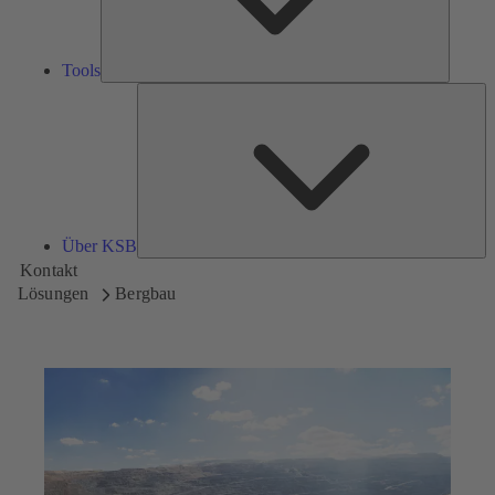
Tools
Üb
K
Über KSB
Kontakt
Lösungen
Bergbau