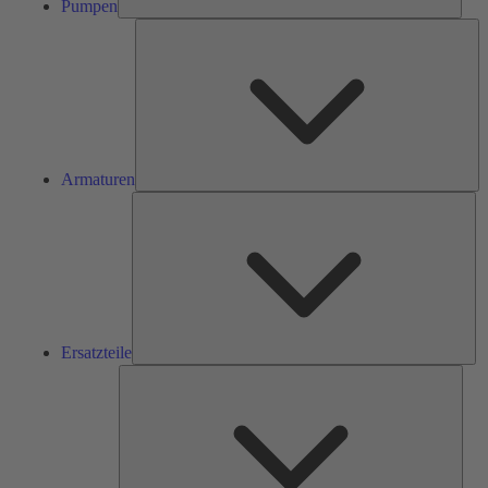
Pumpen
Ar
Armaturen
Ers
Ersatzteile
Serv