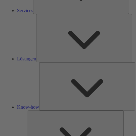
Services
Lös
Lösungen
K
h
Know-how
Tools