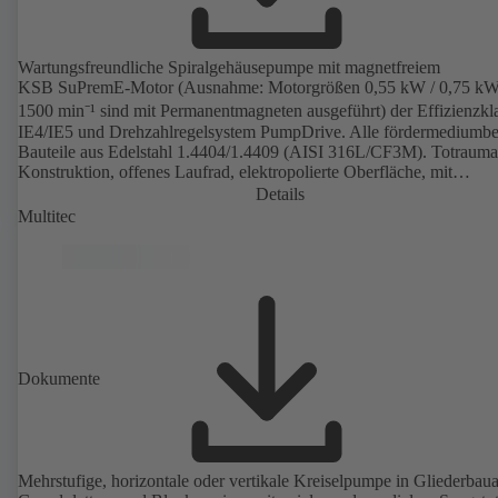
Wartungsfreundliche Spiralgehäusepumpe mit magnetfreiem
KSB SuPremE-Motor (Ausnahme: Motorgrößen 0,55 kW / 0,75 kW
1500 min⁻¹ sind mit Permanentmagneten ausgeführt) der Effizienzkl
IE4/IE5 und Drehzahlregelsystem PumpDrive. Alle fördermediumbe
Bauteile aus Edelstahl 1.4404/1.4409 (AISI 316L/CF3M). Totraum
Konstruktion, offenes Laufrad, elektropolierte Oberfläche, mit
hervorragendem Wirkungsgrad. Hygienische Konstruktion für
Details
rückstandslose Reinigung (CIP/SIP-fähig). Alle Werkstoffe sind FD
Multitec
konform und entsprechen der EN 1935/2004. ATEX-Ausführung
erhältlich.
Dokumente
Mehrstufige, horizontale oder vertikale Kreiselpumpe in Gliederbauar