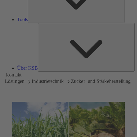
Tools
Üb
K
Über KSB
Kontakt
Lösungen
Industrietechnik
Zucker- und Stärkeherstellung