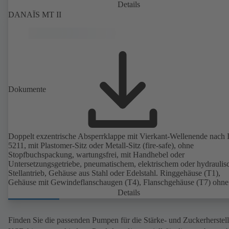
Details
DANAÏS MT II
Dokumente
Doppelt exzentrische Absperrklappe mit Vierkant-Wellenende nach
5211, mit Plastomer-Sitz oder Metall-Sitz (fire-safe), ohne
Stopfbuchspackung, wartungsfrei, mit Handhebel oder
Untersetzungsgetriebe, pneumatischem, elektrischem oder hydrauli
Stellantrieb, Gehäuse aus Stahl oder Edelstahl. Ringgehäuse (T1),
Gehäuse mit Gewindeflanschaugen (T4), Flanschgehäuse (T7) ohne
Dichtleiste oder mit Dichtleiste. Die Gehäusetypen T4 und T7 erlau
Details
den Einsatz als Endarmatur. Anschlüsse nach EN, ASME oder JIS.
Zertifizierung nach TA Luft.
Finden Sie die passenden Pumpen für die Stärke- und Zuckerherstel