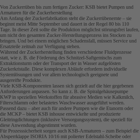
Von Zuckerrüben bis zum fertigen Zucker: KSB bietet Pumpen und
Armaturen für die Zuckerherstellung
Am Anfang der Zuckerfabrikation steht die Zuckerrübenernte – sie
beginnt meist Mitte September und dauert in der Regel 80 bis 110
Tage. In dieser Zeit sollte die Produktion möglichst störungsfrei laufen,
um nicht den gesamten Zucker-Herstellungsprozess ins Stocken zu
bringen. Und bei einem möglichen Schadensfall, müssen Service und
Ersatzteile zeitnah zur Verfügung stehen.
Während der Zuckerherstellung finden verschiedene Fluidprozesse
statt, wie z. B. die Förderung des Schnitzel-Saftgemischs zum
Extraktionsturm oder der Transport der in Wasser aufgelösten
Zuckerkristalle. Diese komplexen Abläufe erfordern individuelle
Systemlösungen und vor allem technologisch geeignete und
ausgereifte Produkte.
Viele KSB-Komponenten lassen sich gezielt auf die hier gegebenen
Anforderungen anpassen. So kann z. B. die Spiralgehäusepumpe
KWP in speziellen Werkstoffen für abrasive Medien wie Kalkmilch,
Filterschlamm oder belastetes Waschwasser ausgeführt werden.
Passend dazu – aber auch für andere Pumpen wie die Etanorm oder
die MCKP – bietet KSB inhouse entwickelte und produzierte
Gleitringdichtungen (inklusive Versorgungssystem), die speziell für
diese Anwendung abgestimmt wurden.
Für Prozesssicherheit sorgen auch KSB-Armaturen – zum Beispiel die
Absperrklappe ISORIA 10/16 mit polierter Edelstahl-Scheibe oder