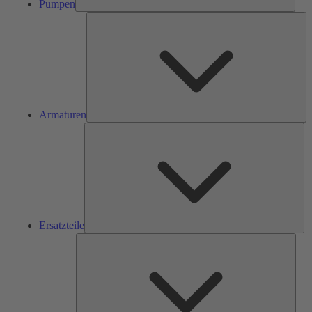
Pumpen
Ar
Armaturen
Ers
Ersatzteile
Serv