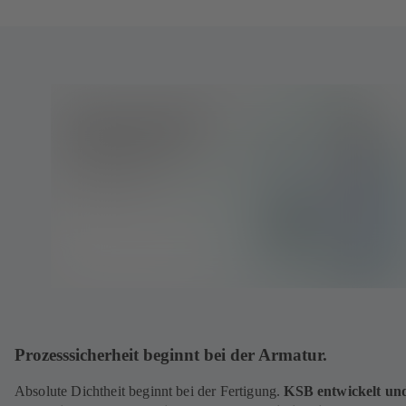
ö
f
f
n
e
t
i
n
e
i
n
e
m
n
e
u
e
n
Prozesssicherheit beginnt bei der Armatur.
T
a
Absolute Dichtheit beginnt bei der Fertigung.
KSB entwickelt un
b