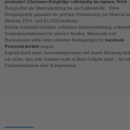
produziert Elastomer-Ringbälge vollständig im eigenen Werk
–
)
Design über die Material­prüfung bis zur Endkontrolle.
Diese
Fertigungstiefe garantiert die perfekte Abstimmung von Material u
Medium, FDA- und EG1935-konform.
Polierte Edelstahl-Scheiben verhindern Bakterienbildung, während
Sonder­konstruktionen für abrasive Medien, Massecuite und
Hochvakuum selbst unter extremen Bedingungen für
maximale
Prozesssicherheit
sorgen.
Ergänzt durch unser Anwendungswissen und unsere Beratung stel
wir sicher, dass jede Armatur exakt zu Ihrer Aufgabe passt – für ei
Zuckerproduktion ohne Kompromisse.