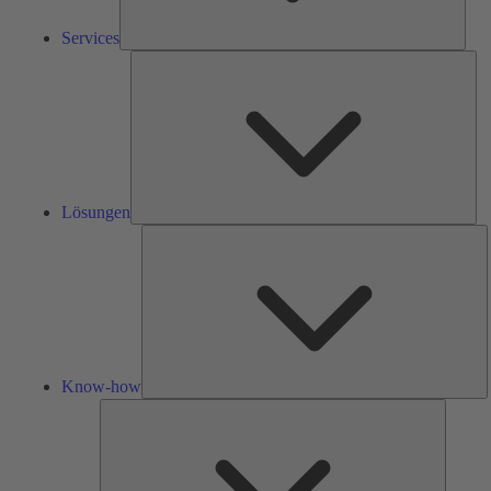
Services
Lös
Lösungen
K
h
Know-how
Tools