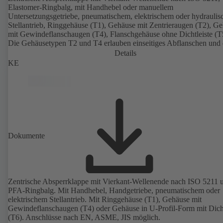
Elastomer-Ringbalg, mit Handhebel oder manuellem
Untersetzungsgetriebe, pneumatischem, elektrischem oder hydrauli
Stellantrieb, Ringgehäuse (T1), Gehäuse mit Zentrieraugen (T2), G
mit Gewindeflanschaugen (T4), Flanschgehäuse ohne Dichtleiste (T
Die Gehäusetypen T2 und T4 erlauben einseitiges Abflanschen und
Einbau als Endarmatur mit Gegenflansch. Anschlüsse nach EN, A
Details
JIS.
KE
Dokumente
Zentrische Absperrklappe mit Vierkant-Wellenende nach ISO 5211 
PFA-Ringbalg. Mit Handhebel, Handgetriebe, pneumatischem oder
elektrischem Stellantrieb. Mit Ringgehäuse (T1), Gehäuse mit
Gewindeflanschaugen (T4) oder Gehäuse in U-Profil-Form mit Dicht
(T6). Anschlüsse nach EN, ASME, JIS möglich.