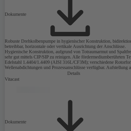
Dokumente
Robuste Drehkolbenpumpe in hygienischer Konstruktion, bidirektio
betreibbar, horizontale oder vertikale Ausrichtung der Anschlüsse.
Hygienische Konstruktion, aufgrund von Totraumarmut und Spaltfre
sehr gut mittels CIP/SIP zu reinigen. Alle fördermediumberührten Te
Edelstahl 1.4404/1.4409 (AISI 316L/CF3M); verschiedene Rotorfo
Wellenabdichtungen und Prozessanschlüsse verfügbar. Aufstellung a
Pumpenaggregat mit Getriebe und Normmotor. Die Elastomere der
Details
sind FDA-konform und entsprechen der EN 1935/2004. Als Zubehö
Vitacast
unter anderem auch Transportwagen, beheizbares Gehäuse bzw.
Gehäusedeckel und Überdruckabsicherung erhältlich. ATEX-Ausfü
erhältlich.
Dokumente